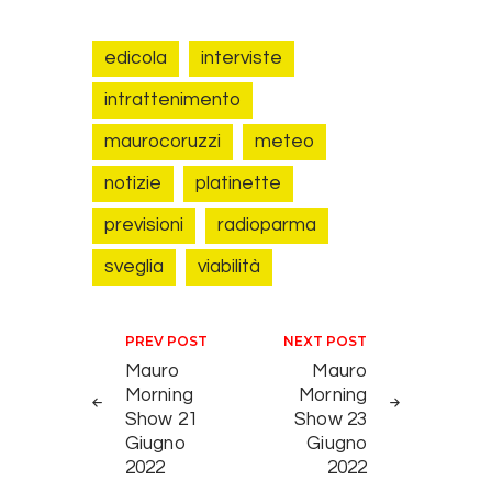
edicola
interviste
intrattenimento
maurocoruzzi
meteo
notizie
platinette
previsioni
radioparma
sveglia
viabilità
Navigazione articoli
PREV POST
NEXT POST
Mauro
Mauro
Morning
Morning
Show 21
Show 23
Giugno
Giugno
2022
2022