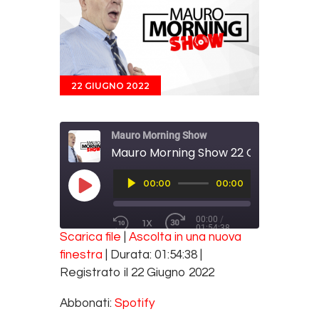
22 GIUGNO 2022
Mauro Morning Show
Mauro Morning Show 22 Giugno 2022
Audio
00:00
00:00
Player
PLAY EPISODE
00:00
/
1X
01:54:38
REWIND 10 SECONDS
FAST FORWARD 30 SECONDS
Scarica file
|
Ascolta in una nuova
SUBSCRIBE
SHARE
finestra
|
Durata: 01:54:38
|
SHARE
Spotify
Registrato il 22 Giugno 2022
RSS FEED
LINK
Abbonati:
Spotify
EMBED