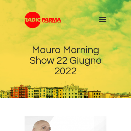
Home
Mauro Morning
Radio
Show 22 Giugno
Diretta
Programmi
2022
Podcast
News
Contatti