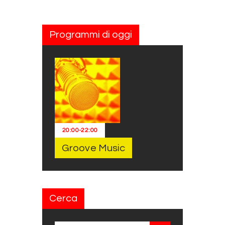
Programmi di oggi
20:00
-
22:00
Groove Music
Cerca