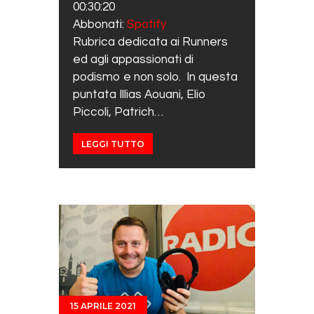
00:30:20
RSS FEED
LINK
Abbonati:
Spotify
Rubrica dedicata ai Runners
EMBED
ed agli appassionati di
podismo e non solo. In questa
puntata Illias Aouani, Elio
Piccoli, Patrich…
LEGGI TUTTO
15 APRILE 2021