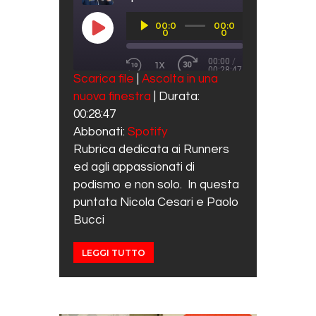
Audio
00:0
00:0
Player
PLAY EPISODE
0
0
00:00
/
1X
00:28:47
REWIND 10 SECONDS
FAST FORWARD 30 SECO
Scarica file
|
Ascolta in una
SUBSCRIBE
SHARE
nuova finestra
|
Durata:
SHARE
Spotify
00:28:47
RSS FEED
LINK
Abbonati:
Spotify
Rubrica dedicata ai Runners
EMBED
ed agli appassionati di
podismo e non solo. In questa
puntata Nicola Cesari e Paolo
Bucci
LEGGI TUTTO