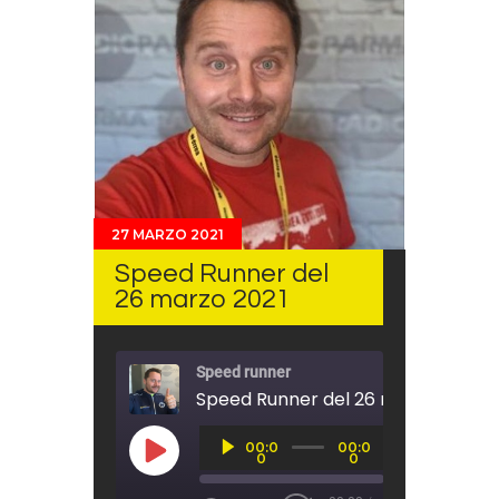
27 MARZO 2021
Speed Runner del
26 marzo 2021
Speed runner
Speed Runner del 26 marzo 2021
Audio
00:0
00:0
Player
PLAY EPISODE
0
0