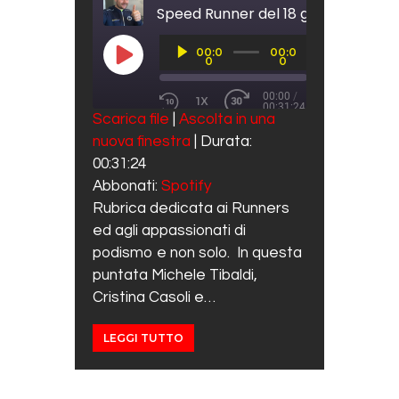
Speed Runner del 18 giugno 2021
Audio
00:0
00:0
Player
PLAY EPISODE
0
0
00:00
/
1X
00:31:24
REWIND 10 SECONDS
FAST FORWARD 30 SECO
Scarica file
|
Ascolta in una
SUBSCRIBE
SHARE
nuova finestra
|
Durata:
SHARE
Spotify
00:31:24
RSS FEED
LINK
Abbonati:
Spotify
Rubrica dedicata ai Runners
EMBED
ed agli appassionati di
podismo e non solo. In questa
puntata Michele Tibaldi,
Cristina Casoli e…
LEGGI TUTTO