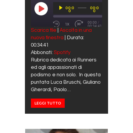
Audio
00:0
00:0
Player
PLAY EPISODE
0
0
00:00
/
1X
00:34:41
REWIND 10 SECONDS
FAST FORWARD 30 SECO
Scarica file
|
Ascolta in una
SUBSCRIBE
SHARE
nuova finestra
|
Durata:
SHARE
Spotify
00:34:41
RSS FEED
LINK
Abbonati:
Spotify
Rubrica dedicata ai Runners
EMBED
ed agli appassionati di
podismo e non solo. In questa
puntata Luca Bruschi, Giuliano
Gherardi, Paolo…
LEGGI TUTTO