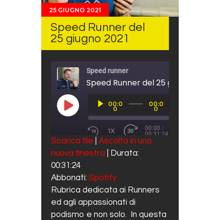
25 GIUGNO 2021
Speed Runner del
25 giugno 2021
Speed runner
Speed Runner del 25 giugno 2021
Audio
00:0
00:0
Player
PLAY EPISODE
0
0
00:00
/
1X
00:31:24
REWIND 10 SECONDS
FAST FORWARD 30 SECO
Scarica file
|
Ascolta in una
SUBSCRIBE
SHARE
nuova finestra
|
Durata:
SHARE
Spotify
00:31:24
RSS FEED
LINK
Abbonati:
Spotify
Rubrica dedicata ai Runners
EMBED
ed agli appassionati di
podismo e non solo. In questa