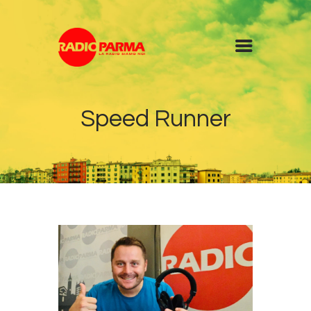
Home
Speed Runner
Radio
Diretta
Programmi
Podcast
News
Contatti