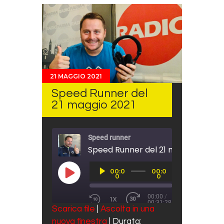
21 MAGGIO 2021
Speed Runner del
21 maggio 2021
Speed runner
Speed Runner del 21 maggio 2021
Audio
00:0
00:0
Player
PLAY EPISODE
0
0
00:00
/
1X
00:31:28
REWIND 10 SECONDS
FAST FORWARD 30 SECO
Scarica file
|
Ascolta in una
SUBSCRIBE
SHARE
nuova finestra
|
Durata: