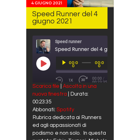
4 GIUGNO 2021
Speed Runner del 4
giugno 2021
Speed runner
Speed Runner del 4 giugno 2021
Audio
00:0
00:0
Player
PLAY EPISODE
0
0
00:00
/
1X
00:23:35
REWIND 10 SECONDS
FAST FORWARD 30 SECO
Scarica file
|
Ascolta in una
SUBSCRIBE
SHARE
nuova finestra
|
Durata:
SHARE
Spotify
00:23:35
RSS FEED
LINK
Abbonati:
Spotify
Rubrica dedicata ai Runners
EMBED
ed agli appassionati di
podismo e non solo. In questa