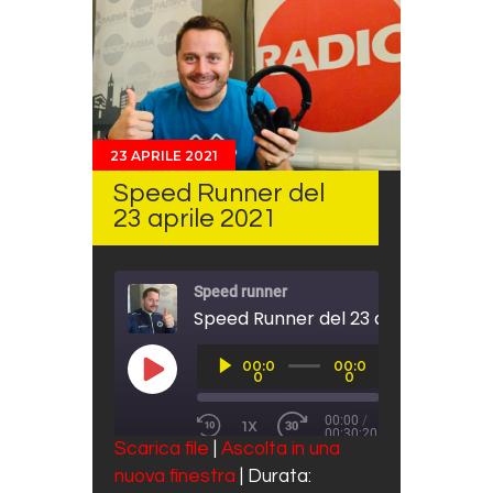
23 APRILE 2021
Speed Runner del
23 aprile 2021
Speed runner
Speed Runner del 23 aprile 2021
Audio
00:0
00:0
Player
PLAY EPISODE
0
0
00:00
/
1X
00:30:20
REWIND 10 SECONDS
FAST FORWARD 30 SECO
Scarica file
|
Ascolta in una
SUBSCRIBE
SHARE
nuova finestra
|
Durata:
SHARE
Spotify