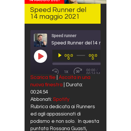
Speed Runner del
14 maggio 2021
Speed runner
Speed Runner del 14 maggio 2021
Audio
00:0
00:0
Player
PLAY EPISODE
0
0
00:00
/
1X
00:24:54
REWIND 10 SECONDS
FAST FORWARD 30 SECO
Scarica file
|
Ascolta in una
SUBSCRIBE
SHARE
nuova finestra
|
Durata:
SHARE
Spotify
00:24:54
RSS FEED
LINK
Abbonati:
Spotify
Rubrica dedicata ai Runners
EMBED
ed agli appassionati di
podismo e non solo. In questa
puntata Rossana Guasti,