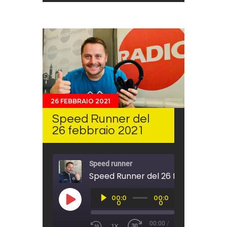
26 FEBBRAIO 2021
Speed Runner del
26 febbraio 2021
Speed runner
Speed Runner del 26 febbraio 2021
Audio
00:0
00:0
Player
PLAY EPISODE
0
0
00:00
/
1X