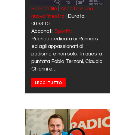
00:00
/
1X
00:33:10
REWIND 10 SECONDS
FAST FORWARD 30 SECO
Scarica file
|
Ascolta in una
SUBSCRIBE
SHARE
nuova finestra
|
Durata:
SHARE
Spotify
00:33:10
RSS FEED
LINK
Abbonati:
Spotify
Rubrica dedicata ai Runners
EMBED
ed agli appassionati di
podismo e non solo. In questa
puntata Fabio Terzoni, Claudio
Chiarini e…
LEGGI TUTTO