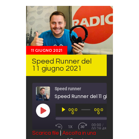
11 GIUGNO 2021
Speed Runner del
11 giugno 2021
Speed runner
Speed Runner del 11 giugno 2021
Audio
00:0
00:0
Player
PLAY EPISODE
0
0
00:00
/
1X
00:28:48
REWIND 10 SECONDS
FAST FORWARD 30 SECO
Scarica file
|
Ascolta in una
SUBSCRIBE
SHARE