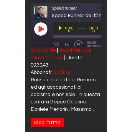
Speed runner
Speed Runner del 12 marzo 2021
Audio
00:0
00:0
Player
PLAY EPISODE
0
0
00:00
/
1X
00:30:43
REWIND 10 SECONDS
FAST FORWARD 30 SECO
Scarica file
|
Ascolta in una
SUBSCRIBE
SHARE
nuova finestra
|
Durata:
SHARE
Spotify
00:30:43
RSS FEED
LINK
Abbonati:
Spotify
Rubrica dedicata ai Runners
EMBED
ed agli appassionati di
podismo e non solo. In questa
puntata Beppe Colonna,
Daniele Menarini, Massimo…
LEGGI TUTTO