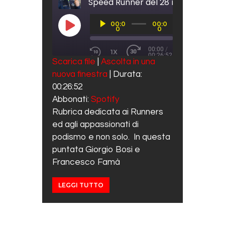
Speed Runner del 28 maggio 2021
Audio
00:0
00:0
Player
PLAY EPISODE
0
0
00:00
/
1X
00:26:52
REWIND 10 SECONDS
FAST FORWARD 30 SECO
Scarica file
|
Ascolta in una
SUBSCRIBE
SHARE
nuova finestra
|
Durata:
SHARE
Spotify
00:26:52
RSS FEED
LINK
Abbonati:
Spotify
Rubrica dedicata ai Runners
EMBED
ed agli appassionati di
podismo e non solo. In questa
puntata Giorgio Bosi e
Francesco Famà
LEGGI TUTTO