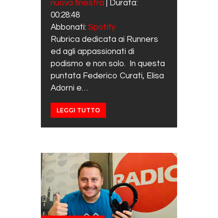
nuova finestra
|
Durata:
SHARE
Spotify
00:28:48
RSS FEED
LINK
Abbonati:
Spotify
Rubrica dedicata ai Runners
EMBED
ed agli appassionati di
podismo e non solo. In questa
puntata Federico Curati, Elisa
Adorni e…
LEGGI TUTTO