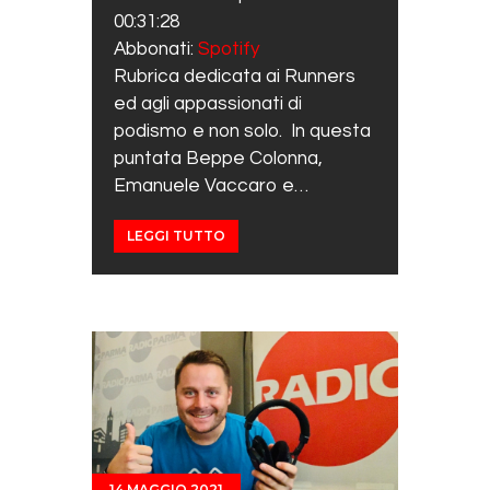
SHARE
Spotify
00:31:28
RSS FEED
LINK
Abbonati:
Spotify
Rubrica dedicata ai Runners
EMBED
ed agli appassionati di
podismo e non solo. In questa
puntata Beppe Colonna,
Emanuele Vaccaro e…
LEGGI TUTTO
14 MAGGIO 2021