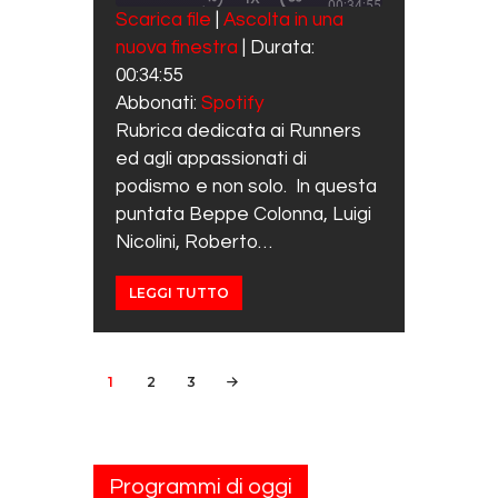
00:34:55
REWIND 10 SECONDS
FAST FORWARD 30 SECO
Scarica file
|
Ascolta in una
SUBSCRIBE
SHARE
nuova finestra
|
Durata:
SHARE
Spotify
00:34:55
RSS FEED
LINK
Abbonati:
Spotify
Rubrica dedicata ai Runners
EMBED
ed agli appassionati di
podismo e non solo. In questa
puntata Beppe Colonna, Luigi
Nicolini, Roberto…
LEGGI TUTTO
Navigazione articoli
PAGE
1
PAGE
2
PAGE
3
>
Programmi di oggi