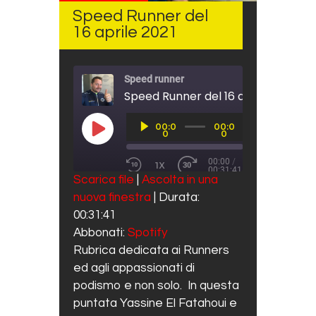
Speed Runner del
16 aprile 2021
Speed runner
Speed Runner del 16 aprile 2021
Audio
00:0
00:0
Player
PLAY EPISODE
0
0
00:00
/
1X
00:31:41
REWIND 10 SECONDS
FAST FORWARD 30 SECO
Scarica file
|
Ascolta in una
SUBSCRIBE
SHARE
nuova finestra
|
Durata:
SHARE
Spotify
00:31:41
RSS FEED
LINK
Abbonati:
Spotify
Rubrica dedicata ai Runners
EMBED
ed agli appassionati di
podismo e non solo. In questa
puntata Yassine El Fatahoui e