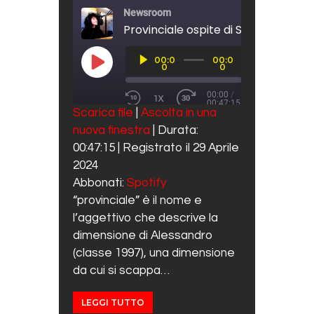
Newsroom
Audio
00:0
00:0
Player
PLAY EPISODE
0
0
00:00
/
1X
00:47:15
REWIND 10 SECONDS
FAST FORWARD 30 SECO
Scarica file
|
Ascolta in una
SUBSCRIBE
SHARE
nuova finestra
|
Durata:
SHARE
Spotify
00:47:15
|
Registrato il 29 Aprile
RSS FEED
LINK
2024
Abbonati:
Spotify
EMBED
“provinciale” è il nome e
l’aggettivo che descrive la
dimensione di Alessandro
(classe 1997), una dimensione
da cui si scappa…
LEGGI TUTTO