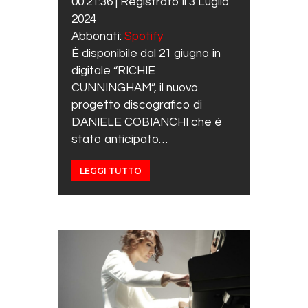
00:21:36
|
Registrato il 3 Luglio
RSS FEED
LINK
2024
Abbonati:
Spotify
EMBED
È disponibile dal 21 giugno in
digitale “RICHIE
CUNNINGHAM”, il nuovo
progetto discografico di
DANIELE COBIANCHI che è
stato anticipato…
LEGGI TUTTO