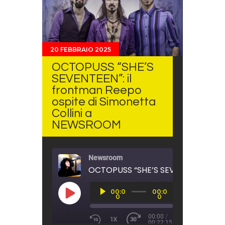
20 FEBBRAIO 2025
OCTOPUSS “SHE’S
SEVENTEEN”: il
frontman Reepo
ospite di Simonetta
Collini a
NEWSROOM
Newsroom
Audio
00:0
00:0
Player
PLAY EPISODE
0
0
00:00
/
1X
00:22:15
REWIND 10 SECONDS
FAST FORWARD 30 SECO