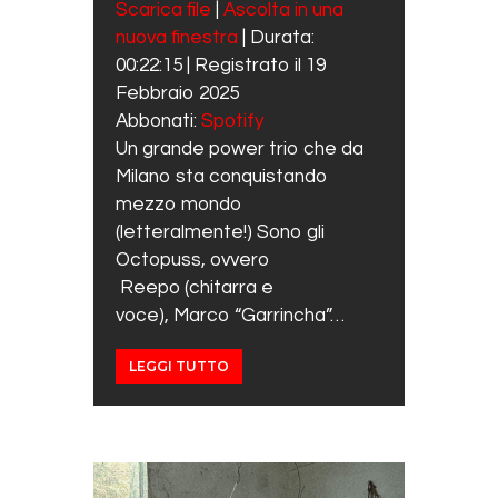
Scarica file
|
Ascolta in una
SUBSCRIBE
SHARE
nuova finestra
|
Durata:
SHARE
Spotify
00:22:15
|
Registrato il 19
RSS FEED
LINK
Febbraio 2025
Abbonati:
Spotify
EMBED
Un grande power trio che da
Milano sta conquistando
mezzo mondo
(letteralmente!) Sono gli
Octopuss, ovvero
Reepo (chitarra e
voce), Marco “Garrincha”…
LEGGI TUTTO