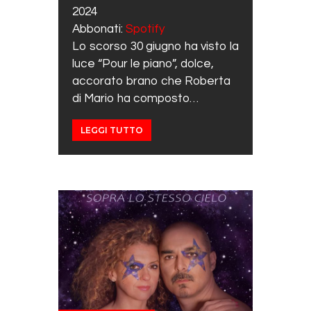
RSS FEED
LINK
2024
Abbonati:
Spotify
EMBED
Lo scorso 30 giugno ha visto la
luce “Pour le piano”, dolce,
accorato brano che Roberta
di Mario ha composto…
LEGGI TUTTO