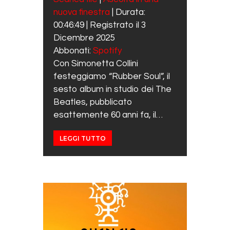
SUBSCRIBE
SHARE
nuova finestra
|
Durata:
SHARE
Spotify
00:46:49
|
Registrato il 3
RSS FEED
LINK
Dicembre 2025
Abbonati:
Spotify
EMBED
Con Simonetta Collini
festeggiamo “Rubber Soul”, il
sesto album in studio dei The
Beatles, pubblicato
esattemente 60 anni fa, il…
LEGGI TUTTO