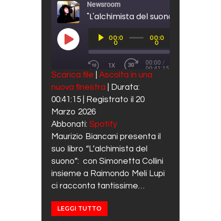
Newsroom
Audio
00:0
00:0
Player
PLAY EPISODE
0
0
00:00
/
1X
00:41:15
REWIND 10 SECONDS
FAST FORWARD 30 SECO
Scarica file
|
Ascolta in una
SUBSCRIBE
SHARE
nuova finestra
|
Durata:
SHARE
Spotify
00:41:15
|
Registrato il 20
RSS FEED
LINK
Marzo 2026
Abbonati:
Spotify
EMBED
Maurizio Biancani presenta il
suo libro “L’alchimista del
suono”: con Simonetta Collini
insieme a Raimondo Meli Lupi
ci racconta tantissime…
LEGGI TUTTO