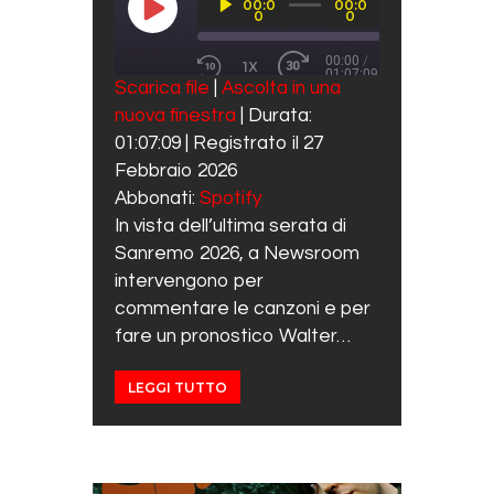
00:0
00:0
Player
PLAY EPISODE
0
0
00:00
/
1X
01:07:09
REWIND 10 SECONDS
FAST FORWARD 30 SECO
Scarica file
|
Ascolta in una
SUBSCRIBE
SHARE
nuova finestra
|
Durata:
SHARE
Spotify
01:07:09
|
Registrato il 27
RSS FEED
LINK
Febbraio 2026
Abbonati:
Spotify
EMBED
In vista dell’ultima serata di
Sanremo 2026, a Newsroom
intervengono per
commentare le canzoni e per
fare un pronostico Walter…
LEGGI TUTTO