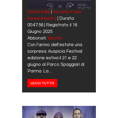
00:00
/
1X
00:47:58
REWIND 10 SECONDS
FAST FORWARD 30 SECO
Scarica file
|
Ascolta in una
SUBSCRIBE
SHARE
nuova finestra
|
Durata:
SHARE
Spotify
00:47:58
|
Registrato il 16
RSS FEED
LINK
Giugno 2025
Abbonati:
Spotify
EMBED
Con l’arrivo dell’estate una
sorpresa: Auspicia Festival
edizione estiva il 21 e 22
giugno al Parco Spaggiari di
Parma. La…
LEGGI TUTTO