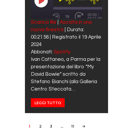
Player
PLAY EPISODE
0
0
00:00
/
1X
00:21:58
REWIND 10 SECONDS
FAST FORWARD 30 SECO
Scarica file
|
Ascolta in una
SUBSCRIBE
SHARE
nuova finestra
|
Durata:
SHARE
Spotify
00:21:58
|
Registrato il 19 Aprile
RSS FEED
LINK
2024
Abbonati:
Spotify
EMBED
Ivan Cattaneo, a Parma per la
presentazione del libro “My
David Bowie” scritto da
Stefano Bianchi (alla Galleria
Centro Steccata…
LEGGI TUTTO
Navigazione articoli
PAGE
1
PAGE
2
PAGE
3
…
PAGE
11