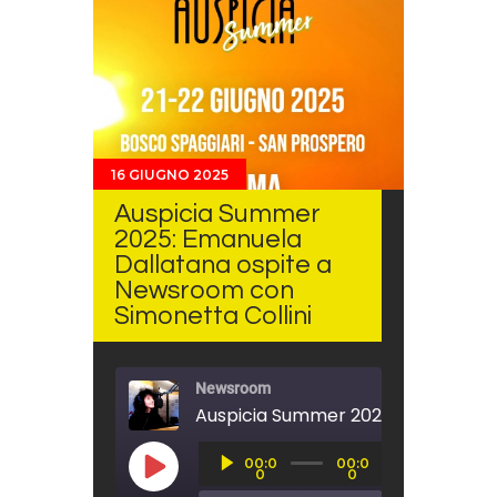
16 GIUGNO 2025
Auspicia Summer
2025: Emanuela
Dallatana ospite a
Newsroom con
Simonetta Collini
Newsroom
Audio
00:0
00:0
Player
PLAY EPISODE
0
0