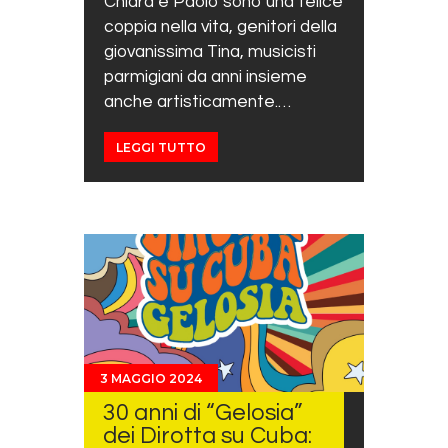
Chiara e Paolo sono una felice
coppia nella vita, genitori della
giovanissima Tina, musicisti
parmigiani da anni insieme
anche artisticamente.…
LEGGI TUTTO
3 MAGGIO 2024
30 anni di “Gelosia”
dei Dirotta su Cuba: