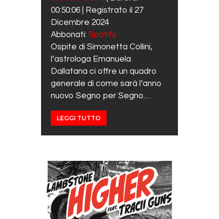
SHARE
Spotify
00:50:06
|
Registrato il 27
RSS FEED
LINK
Dicembre 2024
Abbonati:
Spotify
EMBED
Ospite di Simonetta Collini,
l’astrologa Emanuela
Dallatana ci offre un quadro
generale di come sarà l’anno
nuovo Segno per Segno.…
LEGGI TUTTO