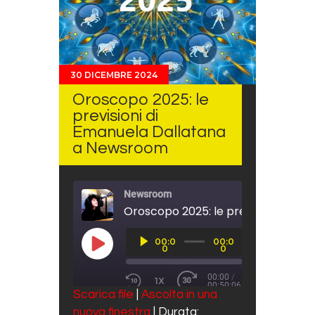
30 DICEMBRE 2024
Oroscopo 2025: le
previsioni di
Emanuela Dallatana
a Newsroom
Newsroom
Audio
00:0
00:0
Player
PLAY EPISODE
0
0
00:00
/
1X
00:50:06
REWIND 10 SECONDS
FAST FORWARD 30 SECO
Scarica file
|
Ascolta in una
SUBSCRIBE
SHARE
nuova finestra
|
Durata: