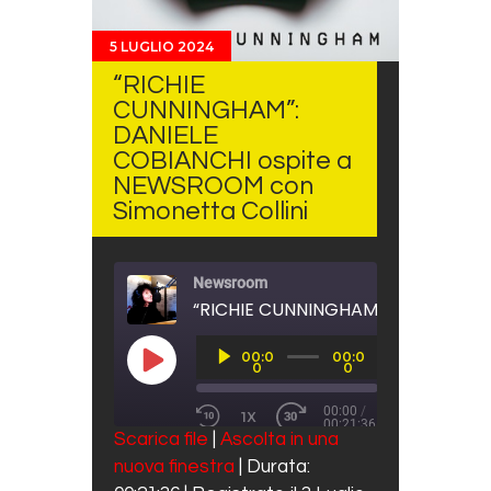
5 LUGLIO 2024
“RICHIE
CUNNINGHAM”:
DANIELE
COBIANCHI ospite a
NEWSROOM con
Simonetta Collini
Newsroom
Audio
00:0
00:0
Player
PLAY EPISODE
0
0
00:00
/
1X
00:21:36
REWIND 10 SECONDS
FAST FORWARD 30 SECO
Scarica file
|
Ascolta in una
SUBSCRIBE
SHARE
nuova finestra
|
Durata:
SHARE
Spotify