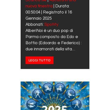
SUBSCRIBE
SHARE
nuova finestra
|
Durata:
SHARE
Spotify
00:50:04
|
Registrato il 16
RSS FEED
LINK
Gennaio 2025
Abbonati:
Spotify
EMBED
AlberiNoi è un duo pop di
Parma composto da Edo e
Bottio (Edoardo e Federico) :
due innamorati della vita…
LEGGI TUTTO