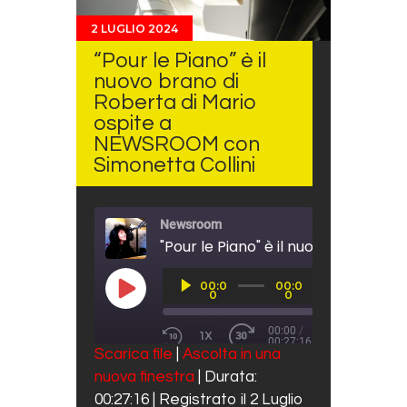
2 LUGLIO 2024
“Pour le Piano” è il
nuovo brano di
Roberta di Mario
ospite a
NEWSROOM con
Simonetta Collini
Newsroom
Audio
00:0
00:0
Player
PLAY EPISODE
0
0
00:00
/
1X
00:27:16
REWIND 10 SECONDS
FAST FORWARD 30 SECO
Scarica file
|
Ascolta in una
SUBSCRIBE
SHARE
nuova finestra
|
Durata:
SHARE
Spotify
00:27:16
|
Registrato il 2 Luglio