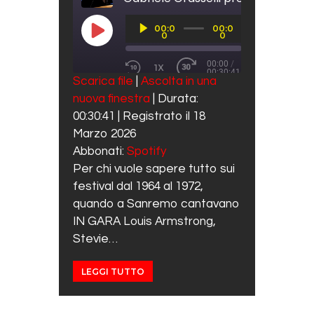
Audio
00:0
00:0
Player
PLAY EPISODE
0
0
00:00
/
1X
00:30:41
REWIND 10 SECONDS
FAST FORWARD 30 SECO
Scarica file
|
Ascolta in una
SUBSCRIBE
SHARE
nuova finestra
|
Durata:
SHARE
Spotify
00:30:41
|
Registrato il 18
RSS FEED
LINK
Marzo 2026
Abbonati:
Spotify
EMBED
Per chi vuole sapere tutto sui
festival dal 1964 al 1972,
quando a Sanremo cantavano
IN GARA Louis Armstrong,
Stevie…
LEGGI TUTTO