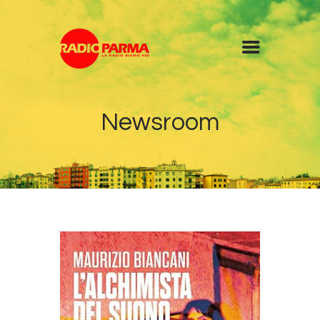
Home
Newsroom
Radio
Diretta
Programmi
Podcast
News
Contatti