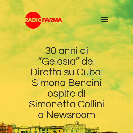
Home
30 anni di
Radio
“Gelosia” dei
Diretta
Programmi
Dirotta su Cuba:
Podcast
Simona Bencini
News
ospite di
Contatti
Simonetta Collini
a Newsroom