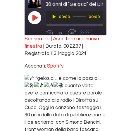
Audio
00:00
00:00
Player
PLAY EPISODE
00:00
/
1X
00:22:37
REWIND 10 SECONDS
FAST FORWARD 30 SECONDS
Scarica file
|
Ascolta in una nuova
SUBSCRIBE
SHARE
finestra
|
Durata: 00:22:37
|
SHARE
Spotify
Registrato il 3 Maggio 2024
RSS FEED
LINK
Abbonati:
Spotify
EMBED
“gelosia… è come la pazzia…
quante volte
avete canticchiato queste parole
ascoltando alla radio i Dirotta su
Cuba. Oggi la canzone festeggia i
30 anni dalla data di pubblicazione e
li celebriamo con Simona Bencini,
front woman della band toscana,