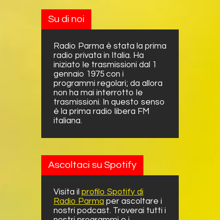
Su di noi
Radio Parma è stata la prima
radio privata in Italia. Ha
iniziato le trasmissioni dal 1
gennaio 1975 con i
programmi regolari; da allora
non ha mai interrotto le
trasmissioni. In questo senso
è la prima radio libera FM
italiana.
Ascoltaci su Spotify
Visita il
profilo Spotify di
Radio Parma
per ascoltare i
nostri podcast. Troverai tutti i
nostri programmi e i