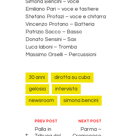
Simona Bencini – voce
Emiliano Pari – voce e tastiere
Stefano Profazi – voce e chitarra
Vincenzo Protano – Batteria
Patrizio Sacco – Basso
Donato Sensini – Sax
Luca Iaboni – Tromba
Massimo Orselli – Percussioni
30 anni
dirotta su cuba
gelosia
intervista
newsroom
simona bencini
Navigazione articoli
PREV POST
NEXT POST
Palla in
Parma –