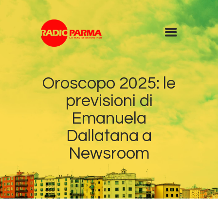
Home
Oroscopo 2025: le
Radio
previsioni di
Diretta
Programmi
Emanuela
Podcast
Dallatana a
News
Newsroom
Contatti