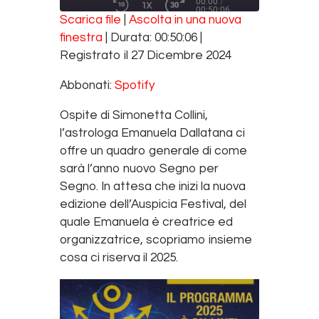
00:00
/
1X
00:50:06
REWIND 10 SECONDS
FAST FORWARD 30 SECONDS
Scarica file
|
Ascolta in una nuova
SUBSCRIBE
SHARE
finestra
|
Durata: 00:50:06
|
SHARE
Spotify
Registrato il 27 Dicembre 2024
RSS FEED
LINK
Abbonati:
Spotify
EMBED
Ospite di Simonetta Collini,
l’astrologa Emanuela Dallatana ci
offre un quadro generale di come
sarà l’anno nuovo Segno per
Segno. In attesa che inizi la nuova
edizione dell’Auspicia Festival, del
quale Emanuela è creatrice ed
organizzatrice, scopriamo insieme
cosa ci riserva il 2025.