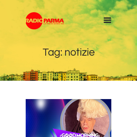
Home
Tag: notizie
Radio
Diretta
Programmi
Podcast
News
Contatti