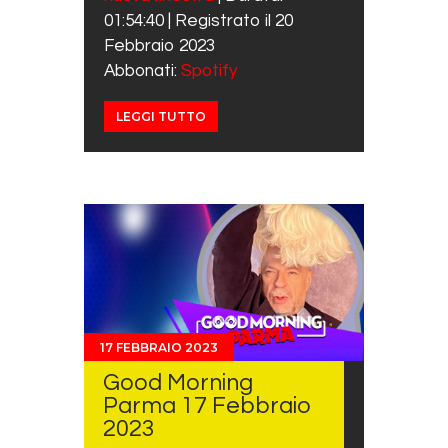
SHARE
Spotify
01:54:40
|
Registrato il 20
RSS FEED
LINK
Febbraio 2023
Abbonati:
Spotify
EMBED
LEGGI TUTTO
17 FEBBRAIO 2023
Good Morning
Parma 17 Febbraio
2023