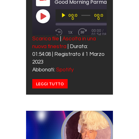
Good Morning Parma 1 Marzo 2023
Audio
00:0
00:0
Player
PLAY EPISODE
0
0
00:00
/
1X
01:54:08
REWIND 10 SECONDS
FAST FORWARD 30 SECO
Scarica file
|
Ascolta in una
SUBSCRIBE
SHARE
nuova finestra
|
Durata:
SHARE
Spotify
01:54:08
|
Registrato il 1 Marzo
RSS FEED
LINK
2023
Abbonati:
Spotify
EMBED
LEGGI TUTTO