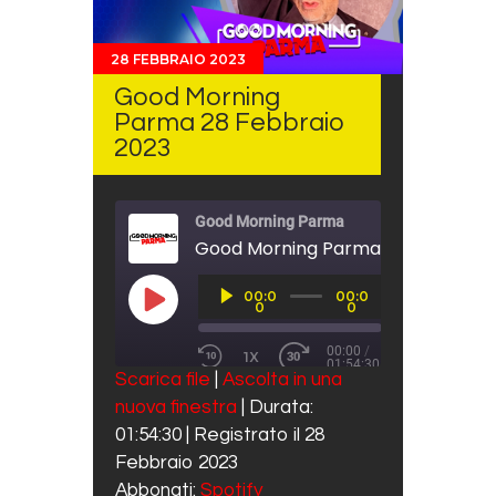
28 FEBBRAIO 2023
Good Morning
Parma 28 Febbraio
2023
Good Morning Parma
Good Morning Parma 28 Febbraio 
Audio
00:0
00:0
Player
PLAY EPISODE
0
0
00:00
/
1X
01:54:30
REWIND 10 SECONDS
FAST FORWARD 30 SECO
Scarica file
|
Ascolta in una
SUBSCRIBE
SHARE
nuova finestra
|
Durata:
SHARE
Spotify
01:54:30
|
Registrato il 28
RSS FEED
LINK
Febbraio 2023
Abbonati:
Spotify