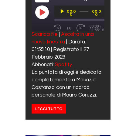
Audio
00:0
00:0
Player
PLAY EPISODE
0
0
00:00
/
1X
01:55:10
REWIND 10 SECONDS
FAST FORWARD 30 SECO
Scarica file
|
Ascolta in una
SUBSCRIBE
SHARE
nuova finestra
|
Durata:
SHARE
Spotify
01:55:10
|
Registrato il 27
RSS FEED
LINK
Febbraio 2023
Abbonati:
Spotify
EMBED
La puntata di oggi è dedicata
completamente a Maurizio
Costanzo con un ricordo
personale di Mauro Coruzzi.
LEGGI TUTTO