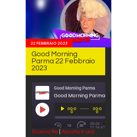
22 FEBBRAIO 2023
Good Morning
Parma 22 Febbraio
2023
Good Morning Parma
Good Morning Parma 22 Febbraio 
Audio
00:0
00:0
Player
PLAY EPISODE
0
0
00:00
/
1X
01:54:47
REWIND 10 SECONDS
FAST FORWARD 30 SECO
Scarica file
|
Ascolta in una
SUBSCRIBE
SHARE