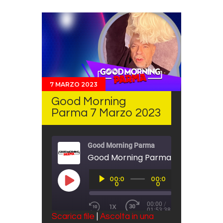
7 MARZO 2023
Good Morning
Parma 7 Marzo 2023
Good Morning Parma
Good Morning Parma 7 Marzo 202
Audio
00:0
00:0
Player
PLAY EPISODE
0
0
00:00
/
1X
01:53:38
REWIND 10 SECONDS
FAST FORWARD 30 SECO
Scarica file
|
Ascolta in una
SUBSCRIBE
SHARE