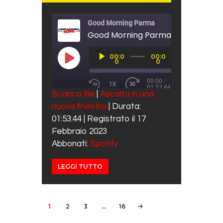
Good Morning Parma
Good Morning Parma 17 Febbraio 
Audio
00:0
00:0
Player
PLAY EPISODE
0
0
00:00
/
1X
01:53:44
REWIND 10 SECONDS
FAST FORWARD 30 SECO
Scarica file
|
Ascolta in una
SUBSCRIBE
SHARE
nuova finestra
|
Durata:
SHARE
Spotify
01:53:44
|
Registrato il 17
RSS FEED
LINK
Febbraio 2023
Abbonati:
Spotify
EMBED
LEGGI TUTTO
Navigazione articoli
PAGE
1
PAGE
2
PAGE
3
…
PAGE
16