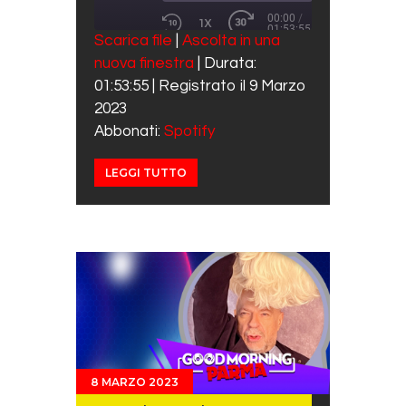
00:00
/
1X
01:53:55
REWIND 10 SECONDS
FAST FORWARD 30 SECO
Scarica file
|
Ascolta in una
SUBSCRIBE
SHARE
nuova finestra
|
Durata:
SHARE
Spotify
01:53:55
|
Registrato il 9 Marzo
RSS FEED
LINK
2023
Abbonati:
Spotify
EMBED
LEGGI TUTTO
8 MARZO 2023