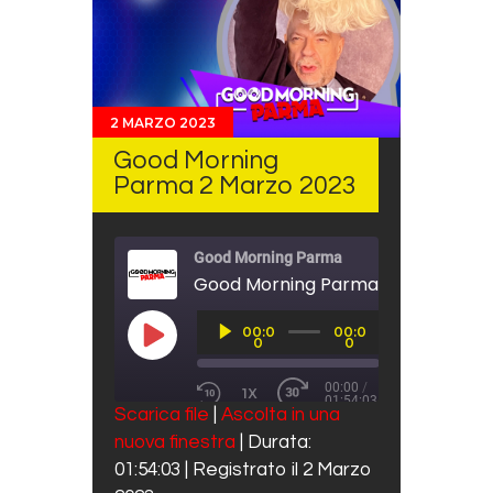
2 MARZO 2023
Good Morning
Parma 2 Marzo 2023
Good Morning Parma
Good Morning Parma 2 Marzo 202
Audio
00:0
00:0
Player
PLAY EPISODE
0
0
00:00
/
1X
01:54:03
REWIND 10 SECONDS
FAST FORWARD 30 SECO
Scarica file
|
Ascolta in una
SUBSCRIBE
SHARE
nuova finestra
|
Durata:
SHARE
Spotify
01:54:03
|
Registrato il 2 Marzo
RSS FEED
LINK