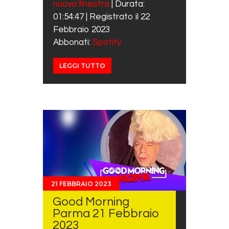
nuova finestra
|
Durata:
SHARE
Spotify
01:54:47
|
Registrato il 22
RSS FEED
LINK
Febbraio 2023
Abbonati:
Spotify
EMBED
LEGGI TUTTO
21 FEBBRAIO 2023
Good Morning
Parma 21 Febbraio
2023