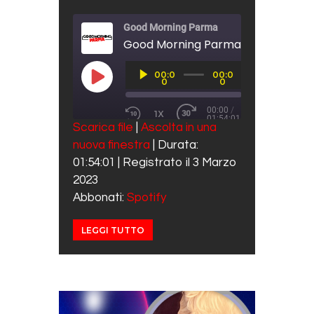
Good Morning Parma
Good Morning Parma 3 Marzo 202
Audio
00:0
00:0
Player
PLAY EPISODE
0
0
00:00
/
1X
01:54:01
REWIND 10 SECONDS
FAST FORWARD 30 SECO
Scarica file
|
Ascolta in una
SUBSCRIBE
SHARE
nuova finestra
|
Durata:
SHARE
Spotify
01:54:01
|
Registrato il 3 Marzo
RSS FEED
LINK
2023
Abbonati:
Spotify
EMBED
LEGGI TUTTO