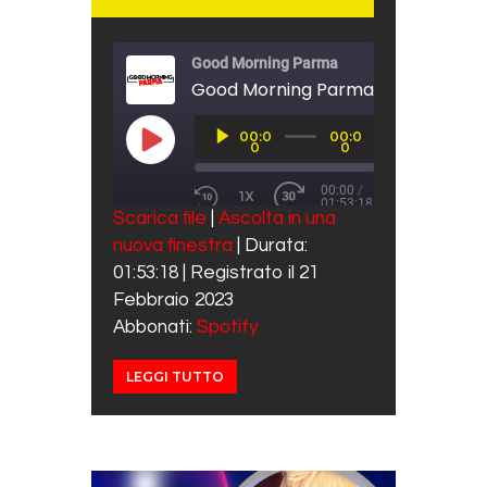
Good Morning Parma
Good Morning Parma 21 Febbraio 
Audio
00:0
00:0
Player
PLAY EPISODE
0
0
00:00
/
1X
01:53:18
REWIND 10 SECONDS
FAST FORWARD 30 SECO
Scarica file
|
Ascolta in una
SUBSCRIBE
SHARE
nuova finestra
|
Durata:
SHARE
Spotify
01:53:18
|
Registrato il 21
RSS FEED
LINK
Febbraio 2023
Abbonati:
Spotify
EMBED
LEGGI TUTTO