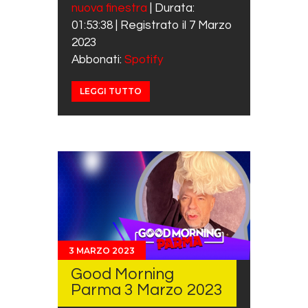
nuova finestra
|
Durata:
SHARE
Spotify
01:53:38
|
Registrato il 7 Marzo
RSS FEED
LINK
2023
Abbonati:
Spotify
EMBED
LEGGI TUTTO
3 MARZO 2023
Good Morning
Parma 3 Marzo 2023