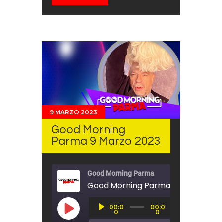
9 MARZO 2023
Good Morning
Parma 9 Marzo 2023
Good Morning Parma
Good Morning Parma 9 Marzo 202
Audio
00:0
00:0
Player
PLAY EPISODE
0
0