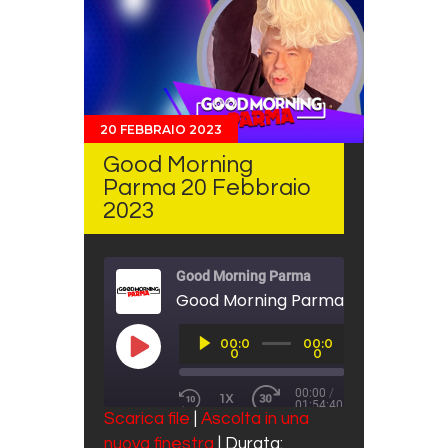
20 FEBBRAIO 2023
Good Morning
Parma 20 Febbraio
2023
Good Morning Parma
Good Morning Parma 20 Febbraio 
Audio
00:0
00:0
Player
PLAY EPISODE
0
0
00:00
/
1X
01:54:40
REWIND 10 SECONDS
FAST FORWARD 30 SECO
Scarica file
|
Ascolta in una
SUBSCRIBE
SHARE
nuova finestra
|
Durata: