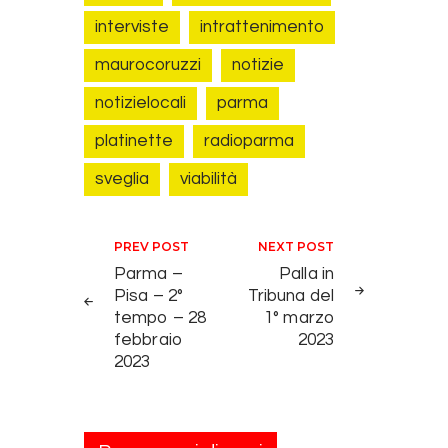
interviste
intrattenimento
maurocoruzzi
notizie
notizielocali
parma
platinette
radioparma
sveglia
viabilità
Navigazione articoli
PREV POST
NEXT POST
Parma –
Palla in
Pisa – 2°
Tribuna del
tempo – 28
1° marzo
febbraio
2023
2023