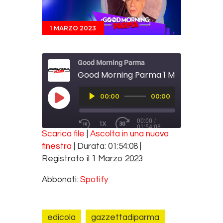
1 MARZO 2023
Good Morning Parma
Good Morning Parma 1 Marzo 2023
Audio
00:00
00:00
Player
PLAY EPISODE
00:00
/
1X
01:54:08
REWIND 10 SECONDS
FAST FORWARD 30 SECONDS
Scarica file
|
Ascolta in una nuova
SUBSCRIBE
SHARE
finestra
|
Durata: 01:54:08
|
SHARE
Spotify
Registrato il 1 Marzo 2023
RSS FEED
LINK
Abbonati:
Spotify
EMBED
edicola
gazzettadiparma