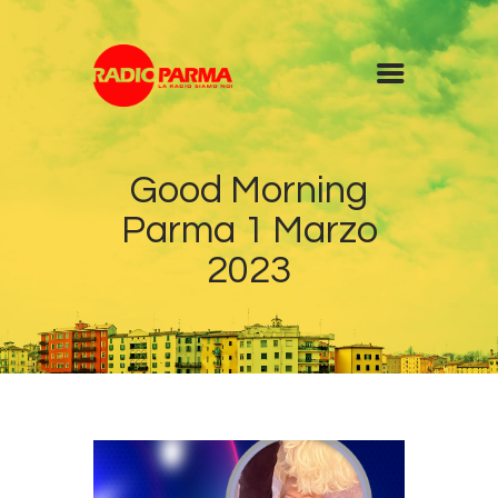
Home
Good Morning
Radio
Parma 1 Marzo
Diretta
Programmi
2023
Podcast
News
Contatti