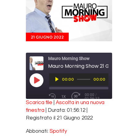
21 GIUGNO 2022
Mauro Morning Show
Mauro Morning Show 21 Giugno 2022
Audio
00:00
00:00
Player
PLAY EPISODE
00:00
/
1X
01:56:12
REWIND 10 SECONDS
FAST FORWARD 30 SECONDS
Scarica file
|
Ascolta in una nuova
SUBSCRIBE
SHARE
finestra
|
Durata: 01:56:12
|
SHARE
Spotify
Registrato il 21 Giugno 2022
RSS FEED
LINK
Abbonati:
Spotify
EMBED