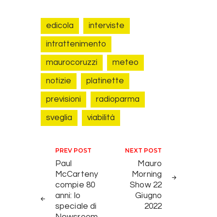
edicola
interviste
intrattenimento
maurocoruzzi
meteo
notizie
platinette
previsioni
radioparma
sveglia
viabilità
Navigazione articoli
PREV POST
NEXT POST
Paul
Mauro
McCarteny
Morning
compie 80
Show 22
anni: lo
Giugno
speciale di
2022