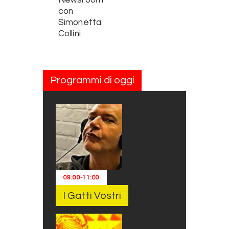
Newsroom
con
Simonetta
Collini
Programmi di oggi
09:00
-
11:00
I Gatti Vostri