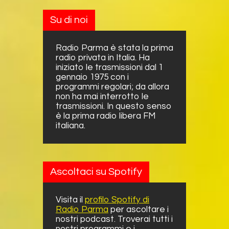
Su di noi
Radio Parma è stata la prima
radio privata in Italia. Ha
iniziato le trasmissioni dal 1
gennaio 1975 con i
programmi regolari; da allora
non ha mai interrotto le
trasmissioni. In questo senso
è la prima radio libera FM
italiana.
Ascoltaci su Spotify
Visita il
profilo Spotify di
Radio Parma
per ascoltare i
nostri podcast. Troverai tutti i
nostri programmi e i