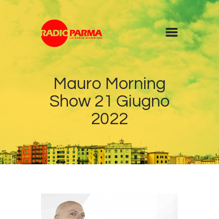
Home
Mauro Morning
Radio
Show 21 Giugno
Diretta
Programmi
2022
Podcast
News
Contatti