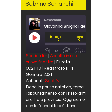
Sabrina Schianchi
Newsroom
Audio
00:0
00:0
Player
PLAY EPISODE
0
0
00:00
/
1X
00:21:10
REWIND 10 SECONDS
FAST FORWARD 30 SECO
Scarica file
|
Ascolta in una
SUBSCRIBE
SHARE
nuova finestra
|
Durata:
SHARE
Spotify
00:21:10
|
Registrato il 14
RSS FEED
LINK
Gennaio 2021
Abbonati:
Spotify
EMBED
Dopo la pausa natalizia, torna
l’appuntamento con i ristoranti
di città e provincia. Oggi siamo
con la “conduttrice” di uno…