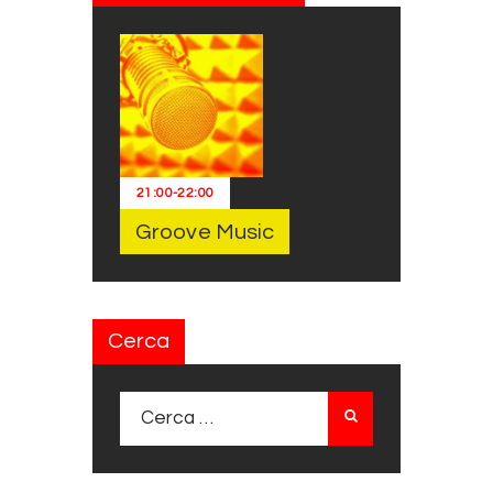
21:00
-
22:00
Groove Music
Cerca
Ricerca per: