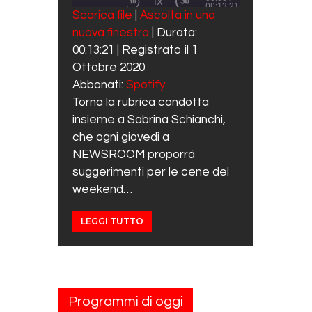
1X
00:13:21
REWIND 10 SECONDS
FAST FORWARD 30 SECO
Scarica file
|
Ascolta in una
SUBSCRIBE
SHARE
nuova finestra
|
Durata:
SHARE
Spotify
00:13:21
|
Registrato il 1
RSS FEED
LINK
Ottobre 2020
Abbonati:
Spotify
EMBED
Torna la rubrica condotta
insieme a Sabrina Schianchi,
che ogni giovedì a
NEWSROOM proporrà
suggerimenti per le cene del
weekend…
LEGGI TUTTO
Programmi di oggi