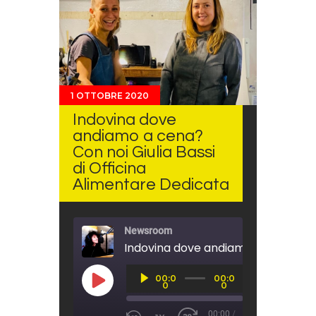
1 OTTOBRE 2020
Indovina dove
andiamo a cena?
Con noi Giulia Bassi
di Officina
Alimentare Dedicata
Newsroom
Audio
00:0
00:0
Player
PLAY EPISODE
0
0
00:00
/