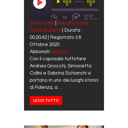
00:0
00:0
Player
PLAY EPISODE
0
0
00:00
/
1X
00:20:42
REWIND 10 SECONDS
FAST FORWARD 30 SECO
Scarica file
|
Ascolta in una
SUBSCRIBE
SHARE
nuova finestra
|
Durata:
SHARE
Spotify
00:20:42
|
Registrato il 8
RSS FEED
LINK
Ottobre 2020
Abbonati:
Spotify
EMBED
Con il caposala-tuttofare
Andrea Gnocchi, Simonetta
Collini e Sabrina Schianchi vi
portano in uno dei luoghi storici
di Fidenza, a…
LEGGI TUTTO