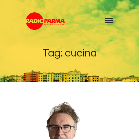
Home
Tag: cucina
Radio
Diretta
Programmi
Podcast
News
Contatti