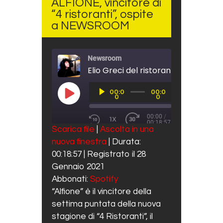
ALFIONE, vincitore di
“4 ristoranti”, ospite
a NEWSROOM
Newsroom
Audio
00:0
00:0
Player
PLAY EPISODE
0
0
00:00
/
1X
00:18:57
REWIND 10 SECONDS
FAST FORWARD 30 SECO
Scarica file
|
Ascolta in una
SUBSCRIBE
SHARE
nuova finestra
|
Durata:
SHARE
Spotify
00:18:57
|
Registrato il 28
RSS FEED
LINK
Gennaio 2021
Abbonati:
Spotify
EMBED
“Alfione” è il vincitore della
settima puntata della nuova
stagione di “4 Ristoranti”, il