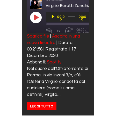
Audio
00:0
00:0
Player
PLAY EPISODE
0
0
00:00
/
1X
00:21:58
REWIND 10 SECONDS
FAST FORWARD 30 SECO
Scarica file
|
Ascolta in una
SUBSCRIBE
SHARE
nuova finestra
|
Durata:
SHARE
Spotify
00:21:58
|
Registrato il 17
RSS FEED
LINK
Dicembre 2020
Abbonati:
Spotify
EMBED
Nel cuore dell’Oltretorrente di
Parma, in via Inzani 3/b, c’è
l’Osteria Virgilio condotta dal
cuciniere (come lui ama
definirsi) Virgilio…
LEGGI TUTTO