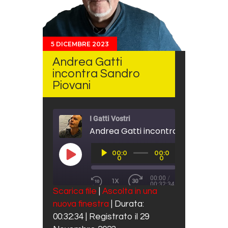
5 DICEMBRE 2023
Andrea Gatti
incontra Sandro
Piovani
I Gatti Vostri
Andrea Gatti incontra Sandro Piov
Audio
00:0
00:0
Player
PLAY EPISODE
0
0
00:00
/
1X
00:32:34
REWIND 10 SECONDS
FAST FORWARD 30 SECO
Scarica file
|
Ascolta in una
SUBSCRIBE
SHARE
nuova finestra
|
Durata:
SHARE
Spotify
00:32:34
|
Registrato il 29
RSS FEED
LINK