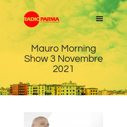
Home
Mauro Morning
Radio
Show 3 Novembre
Diretta
Programmi
2021
Podcast
News
Contatti