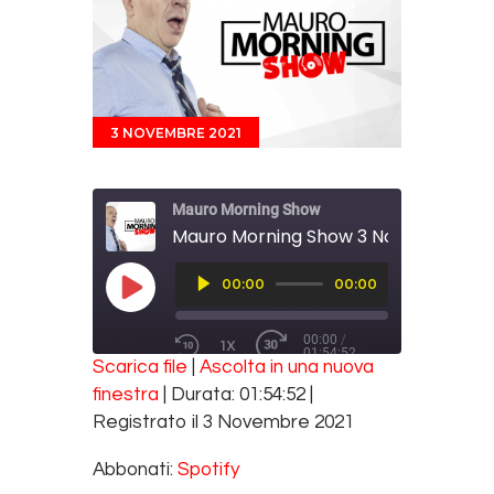
3 NOVEMBRE 2021
Mauro Morning Show
Mauro Morning Show 3 Novembre 20
Audio
00:00
00:00
Player
PLAY EPISODE
00:00
/
1X
01:54:52
REWIND 10 SECONDS
FAST FORWARD 30 SECONDS
Scarica file
|
Ascolta in una nuova
SUBSCRIBE
SHARE
finestra
|
Durata: 01:54:52
|
SHARE
Spotify
Registrato il 3 Novembre 2021
RSS FEED
LINK
Abbonati:
Spotify
EMBED