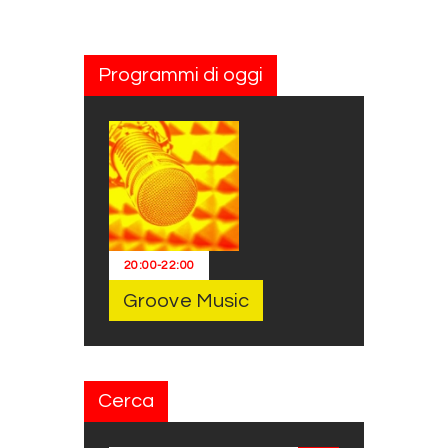
Programmi di oggi
20:00
-
22:00
Groove Music
Cerca