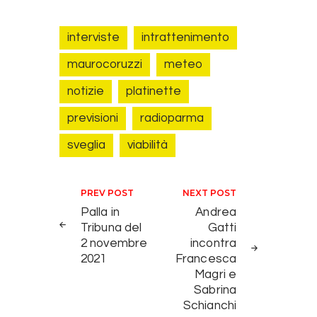
interviste
intrattenimento
maurocoruzzi
meteo
notizie
platinette
previsioni
radioparma
sveglia
viabilità
Navigazione articoli
PREV POST
NEXT POST
Palla in
Andrea
Tribuna del
Gatti
2 novembre
incontra
2021
Francesca
Magri e
Sabrina
Schianchi