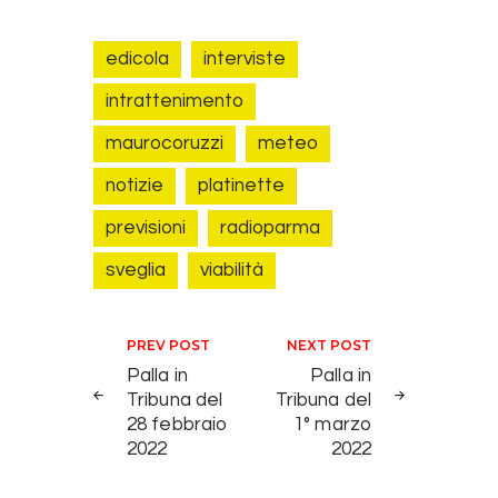
edicola
interviste
intrattenimento
maurocoruzzi
meteo
notizie
platinette
previsioni
radioparma
sveglia
viabilità
Navigazione articoli
PREV POST
NEXT POST
Palla in
Palla in
Tribuna del
Tribuna del
28 febbraio
1° marzo
2022
2022