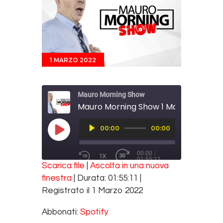
1 MARZO 2022
Mauro Morning Show
Mauro Morning Show 1 Marzo 2022
Audio
00:00
00:00
Player
PLAY EPISODE
00:00
/
1X
01:55:11
REWIND 10 SECONDS
FAST FORWARD 30 SECONDS
Scarica file
|
Ascolta in una nuova
SUBSCRIBE
SHARE
finestra
|
Durata: 01:55:11
|
SHARE
Spotify
Registrato il 1 Marzo 2022
RSS FEED
LINK
Abbonati:
Spotify
EMBED