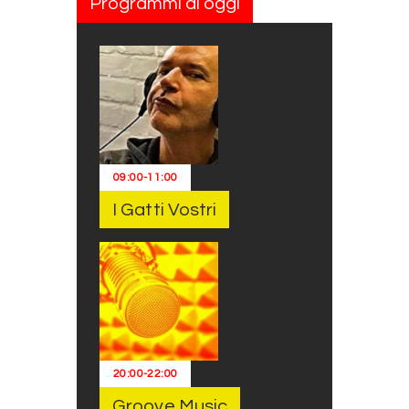
Programmi di oggi
09:00
-
11:00
I Gatti Vostri
20:00
-
22:00
Groove Music