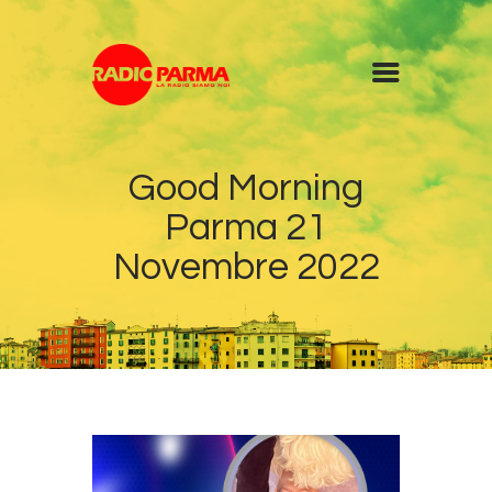
Home
Good Morning
Radio
Parma 21
Diretta
Programmi
Novembre 2022
Podcast
News
Contatti