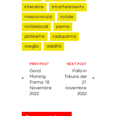
interviste
intrattenimento
maurocoruzzi
notizie
notizielocali
parma
platinette
radioparma
sveglia
viabilità
Navigazione articoli
PREV POST
NEXT POST
Good
Palla in
Morning
Tribuna del
Parma 18
21
Novembre
novembre
2022
2022