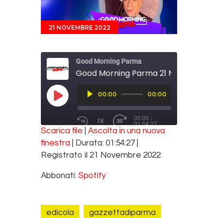
21 NOVEMBRE 2022
Good Morning Parma
Good Morning Parma 21 Novembre 2
Audio
00:00
00:00
Player
PLAY EPISODE
00:00
/
1X
01:54:27
REWIND 10 SECONDS
FAST FORWARD 30 SECONDS
Scarica file
|
Ascolta in una nuova
SUBSCRIBE
SHARE
finestra
|
Durata: 01:54:27
|
SHARE
Spotify
Registrato il 21 Novembre 2022
RSS FEED
LINK
Abbonati:
Spotify
EMBED
edicola
gazzettadiparma