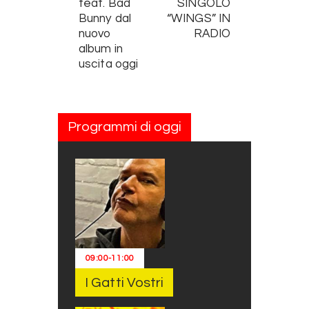
feat. Bad
SINGOLO
Bunny dal
“WINGS” IN
nuovo
RADIO
album in
uscita oggi
Programmi di oggi
09:00
-
11:00
I Gatti Vostri