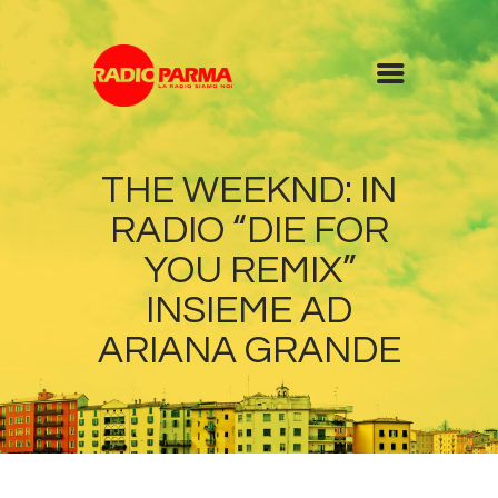
Home
THE WEEKND: IN
Radio
RADIO “DIE FOR
Diretta
Programmi
YOU REMIX”
Podcast
INSIEME AD
News
ARIANA GRANDE
Contatti