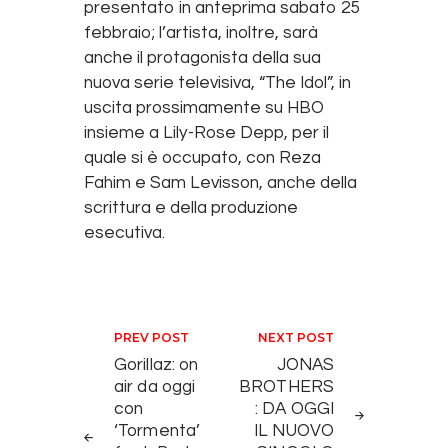
presentato in anteprima sabato 25
febbraio; l’artista, inoltre, sarà
anche il protagonista della sua
nuova serie televisiva, “The Idol”, in
uscita prossimamente su HBO
insieme a Lily-Rose Depp, per il
quale si è occupato, con Reza
Fahim e Sam Levisson, anche della
scrittura e della produzione
esecutiva.
Navigazione articoli
PREV POST
NEXT POST
Gorillaz: on
JONAS
air da oggi
BROTHERS
con
: DA OGGI
‘Tormenta’
IL NUOVO