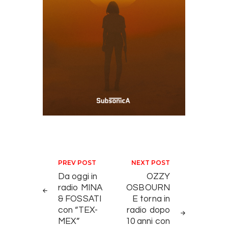
Navigazione articoli
PREV POST
NEXT POST
Da oggi in
OZZY
radio MINA
OSBOURN
& FOSSATI
E torna in
con “TEX-
radio dopo
MEX”
10 anni con