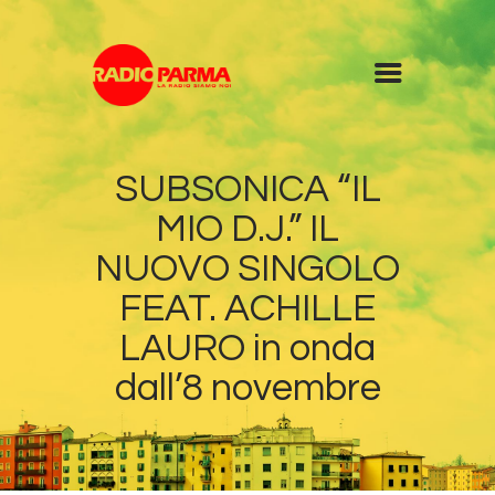
Home
SUBSONICA “IL
Radio
MIO D.J.” IL
Diretta
Programmi
NUOVO SINGOLO
Podcast
FEAT. ACHILLE
News
LAURO in onda
Contatti
dall’8 novembre