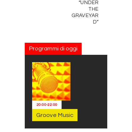
“UNDER
THE
GRAVEYAR
D”
Programmi di oggi
20:00
-
22:00
Groove Music