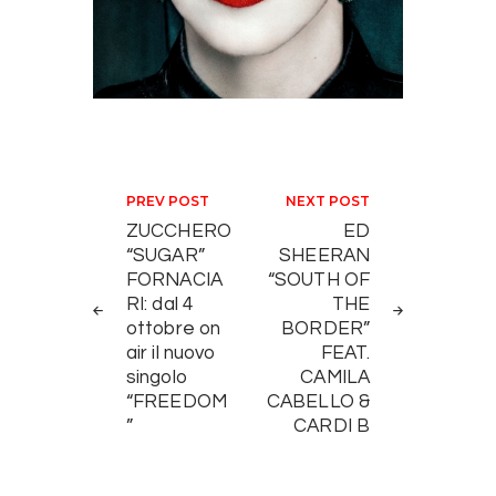
Navigazione articoli
PREV POST
NEXT POST
ZUCCHERO
ED
“SUGAR”
SHEERAN
FORNACIA
“SOUTH OF
RI: dal 4
THE
ottobre on
BORDER”
air il nuovo
FEAT.
singolo
CAMILA
“FREEDOM
CABELLO &
”
CARDI B