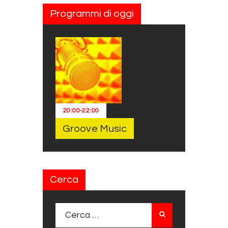
Programmi di oggi
20:00
-
22:00
Groove Music
Cerca
Ricerca per: