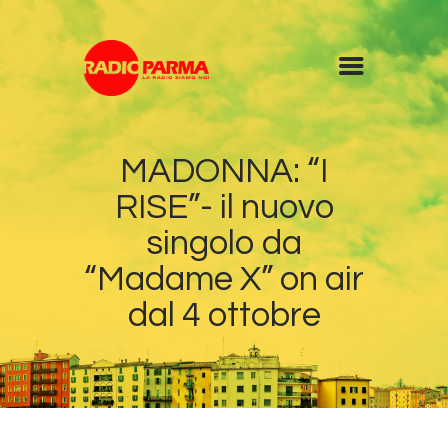
Home
MADONNA: “I
Radio
RISE”- il nuovo
Diretta
Programmi
singolo da
Podcast
“Madame X” on air
News
dal 4 ottobre
Contatti