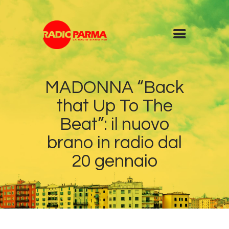
Home
MADONNA “Back
Radio
that Up To The
Diretta
Programmi
Beat”: il nuovo
Podcast
brano in radio dal
News
20 gennaio
Contatti