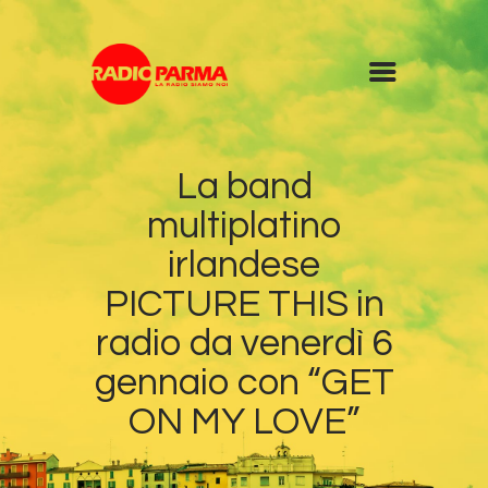
Home
La band
Radio
multiplatino
Diretta
Programmi
irlandese
Podcast
PICTURE THIS in
News
radio da venerdì 6
Contatti
gennaio con “GET
ON MY LOVE”