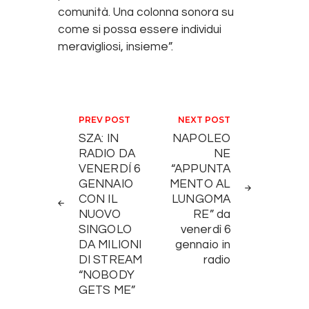
comunità. Una colonna sonora su
come si possa essere individui
meravigliosi, insieme”.
Navigazione articoli
PREV POST
NEXT POST
SZA: IN
NAPOLEO
RADIO DA
NE
VENERDÍ 6
“APPUNTA
GENNAIO
MENTO AL
CON IL
LUNGOMA
NUOVO
RE” da
SINGOLO
venerdì 6
DA MILIONI
gennaio in
DI STREAM
radio
“NOBODY
GETS ME”