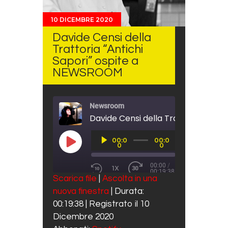
10 DICEMBRE 2020
Davide Censi della
Trattoria “Antichi
Sapori” ospite a
NEWSROOM
Newsroom
Audio
00:0
00:0
Player
PLAY EPISODE
0
0
00:00
/
1X
00:19:38
REWIND 10 SECONDS
FAST FORWARD 30 SECO
Scarica file
|
Ascolta in una
SUBSCRIBE
SHARE
nuova finestra
|
Durata:
SHARE
Spotify
00:19:38
|
Registrato il 10
RSS FEED
LINK
Dicembre 2020