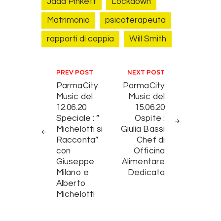
Jada Pinkett
Lockdown
Matrimonio
psicoterapeuta
rapporti di coppia
Will Smith
Navigazione articoli
PREV POST
NEXT POST
ParmaCity
ParmaCity
Music del
Music del
12.06.20
15.06.20
Speciale : ”
Ospite :
Michelotti si
Giulia Bassi
Racconta”
Chef di
con
Officina
Giuseppe
Alimentare
Milano e
Dedicata
Alberto
Michelotti