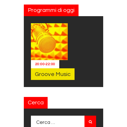
Programmi di oggi
20:00
-
22:00
Groove Music
Cerca
Ricerca per: