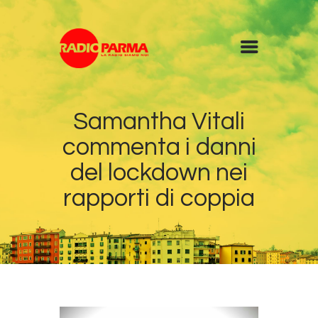
Home
Samantha Vitali
Radio
commenta i danni
Diretta
Programmi
del lockdown nei
Podcast
rapporti di coppia
News
Contatti