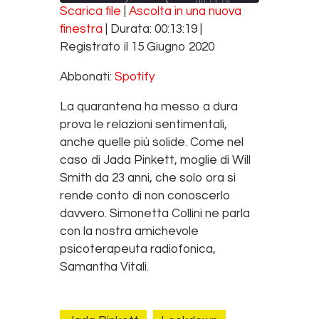
00:13:19
REWIND 10 SECONDS
FAST FORWARD 30 SECONDS
Scarica file
|
Ascolta in una nuova
SUBSCRIBE
SHARE
finestra
|
Durata: 00:13:19
|
SHARE
Spotify
Registrato il 15 Giugno 2020
RSS FEED
LINK
Abbonati:
Spotify
EMBED
La quarantena ha messo a dura
prova le relazioni sentimentali,
anche quelle più solide. Come nel
caso di Jada Pinkett, moglie di Will
Smith da 23 anni, che solo ora si
rende conto di non conoscerlo
davvero. Simonetta Collini ne parla
con la nostra amichevole
psicoterapeuta radiofonica,
Samantha Vitali.