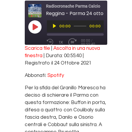
Radiocronache Parma Calcio
Reggina - Parma 24 ottobre 2021 - 1
Audio
00:00
00:00
Player
PLAY EPISODE
00:00
/
1X
00:55:40
REWIND 10 SECONDS
FAST FORWARD 30 SECONDS
Scarica file
|
Ascolta in una nuova
SUBSCRIBE
SHARE
finestra
|
Durata: 00:55:40
|
SHARE
Spotify
Registrato il 24 Ottobre 2021
RSS FEED
LINK
Abbonati:
Spotify
EMBED
Per la sfida del Granillo Maresca ha
deciso di schierare il Parma con
questa formazione: Buffon in porta,
difesa a quattro con Coulibaly sulla
fascia destra, Danilo e Osorio
centrali e Cobbaut sulla sinistra. A