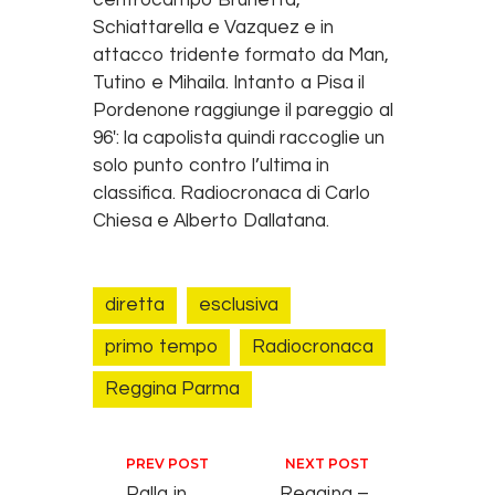
centrocampo Brunetta,
Schiattarella e Vazquez e in
attacco tridente formato da Man,
Tutino e Mihaila. Intanto a Pisa il
Pordenone raggiunge il pareggio al
96′: la capolista quindi raccoglie un
solo punto contro l’ultima in
classifica. Radiocronaca di Carlo
Chiesa e Alberto Dallatana.
diretta
esclusiva
primo tempo
Radiocronaca
Reggina Parma
Navigazione articoli
PREV POST
NEXT POST
Palla in
Reggina –