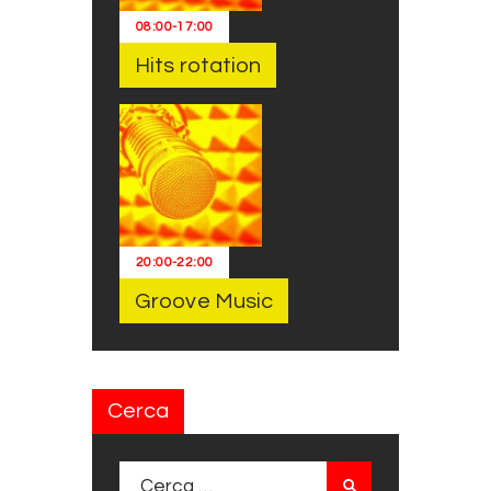
08:00
-
17:00
Hits rotation
20:00
-
22:00
Groove Music
Cerca
Ricerca per: