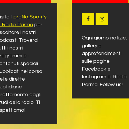
isita il
profilo Spotify
i Radio Parma
per
scoltare i nostri
Ogni giorno notizie,
odcast. Troverai
gallery e
utti i nostri
approfondimenti
rogrammi e i
sulle pagine
ontenuti speciali
Facebook e
ubblicati nel corso
Instagram di Radio
elle dirette
Parma. Follow us!
uotidiane
irettamente dagli
tudi della radio. Ti
spettiamo!