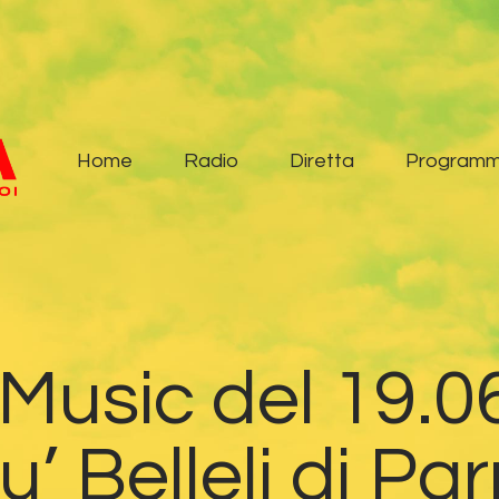
Home
Radio
Diretta
Home
Radio
Diretta
Programm
Programmi
Podcast
News
usic del 19.06.
Contatti
iu’ Belleli di P