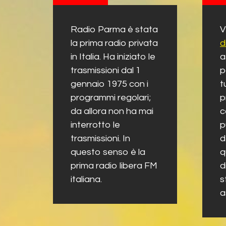
Radio Parma è stata
V
la prima radio privata
d
in Italia. Ha iniziato le
a
trasmissioni dal 1
p
gennaio 1975 con i
t
programmi regolari;
p
da allora non ha mai
c
interrotto le
p
trasmissioni. In
d
questo senso è la
q
prima radio libera FM
d
italiana.
s
a