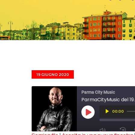
19 GIUGNO 2020
Parma City Music
ParmaCityMusic del 19.06
Audio
00:00
Player
PLAY EPISODE
MUTE/UNMUT
RE