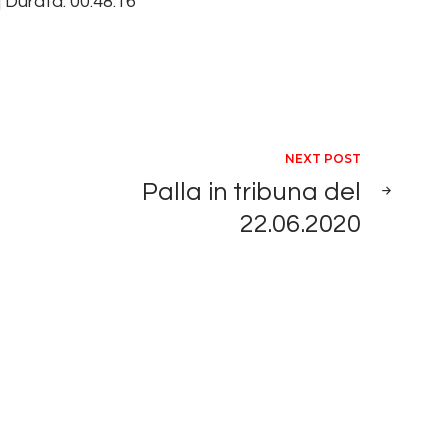
|
Durata: 00:48:16
aumentare
RE
o
diminuire
il
volume.
ticoli
NEXT POST
Palla in tribuna del
22.06.2020