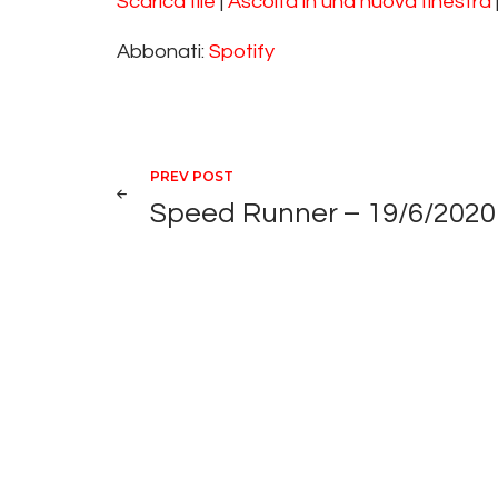
Scarica file
|
Ascolta in una nuova finestra
SUBSCRIBE
SHA
SHARE
Spotify
Abbonati:
Spotify
RSS FEED
LINK
EMBED
Navigazione ar
PREV POST
Speed Runner – 19/6/2020