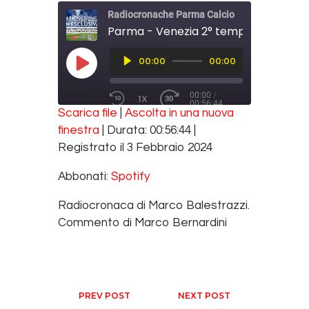
Radiocronache Parma Calcio
Audio
00:00
00:00
Player
PLAY EPISODE
00:00
/
1X
00:56:44
REWIND 10 SECONDS
FAST FORWARD 30 SECONDS
Scarica file
|
Ascolta in una nuova
SUBSCRIBE
SHARE
finestra
|
Durata: 00:56:44
|
SHARE
Spotify
Registrato il 3 Febbraio 2024
RSS FEED
LINK
Abbonati:
Spotify
EMBED
Radiocronaca di Marco Balestrazzi.
Commento di Marco Bernardini
Navigazione articoli
PREV POST
NEXT POST