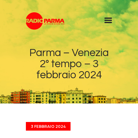
Home
Parma – Venezia
Radio
2° tempo – 3
Diretta
Programmi
febbraio 2024
Podcast
News
Contatti
3 FEBBRAIO 2024