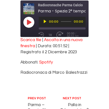
Radiocronache Parma Calcio
Parma - Spezia 2° tempo - 2 dicemb
Audio
00:00
00:00
Player
PLAY EPISODE
00:00
/
1X
00:51:52
REWIND 10 SECONDS
FAST FORWARD 30 SECONDS
Scarica file
|
Ascolta in una nuova
SUBSCRIBE
SHARE
finestra
|
Durata: 00:51:52
|
SHARE
Spotify
Registrato il 2 Dicembre 2023
RSS FEED
LINK
Abbonati:
Spotify
EMBED
Radiocronaca di Marco Balestrazzi
Navigazione articoli
PREV POST
NEXT POST
Parma –
Palla in