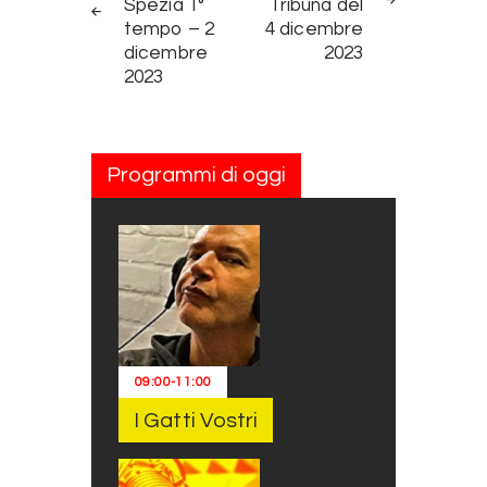
Spezia 1°
Tribuna del
tempo – 2
4 dicembre
dicembre
2023
2023
Programmi di oggi
09:00
-
11:00
I Gatti Vostri