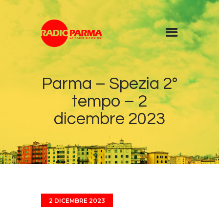
Home
Parma – Spezia 2°
Radio
tempo – 2
Diretta
Programmi
dicembre 2023
Podcast
News
Contatti
2 DICEMBRE 2023