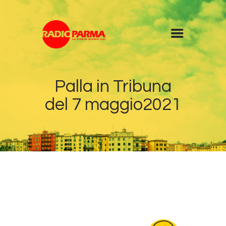
Home
Palla in Tribuna
Radio
del 7 maggio2021
Diretta
Programmi
Podcast
News
Contatti