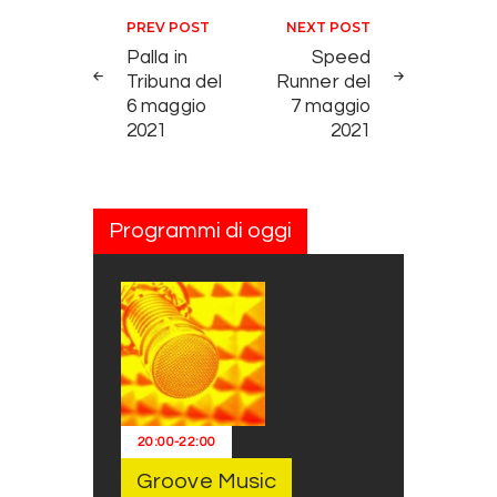
Navigazione articoli
PREV POST
NEXT POST
Palla in
Speed
Tribuna del
Runner del
6 maggio
7 maggio
2021
2021
Programmi di oggi
20:00
-
22:00
Groove Music