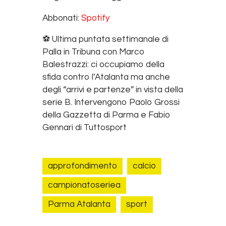
RSS FEED
LINK
Abbonati:
Spotify
EMBED
⚽️ Ultima puntata settimanale di
Palla in Tribuna con Marco
Balestrazzi: ci occupiamo della
sfida contro l’Atalanta ma anche
degli “arrivi e partenze” in vista della
serie B. Intervengono Paolo Grossi
della Gazzetta di Parma e Fabio
Gennari di Tuttosport
approfondimento
calcio
campionatoseriea
Parma Atalanta
sport