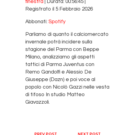
finestra
|
Durata: 00:56:45
|
SHARE
Spotify
Registrato il 5 Febbraio 2026
RSS FEED
LINK
Abbonati:
Spotify
EMBED
Parliamo di quanto il calciomercato
invernale potrà incidere sulla
stagione del Parma con Beppe
Milano, analizziamo gli aspetti
tattici di Parma Juventus con
Remo Gandolfi e Alessio De
Giuseppe (Dazn) e poi voce al
popolo con Nicolò Gazzi nelle vesta
di tifoso In studio Matteo
Giavazzoli.
Navigazione articoli
PREV POST
NEXT POST