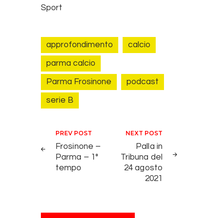
Sport
approfondimento
calcio
parma calcio
Parma Frosinone
podcast
serie B
Navigazione articoli
PREV POST
NEXT POST
Frosinone –
Palla in
Parma – 1°
Tribuna del
tempo
24 agosto
2021