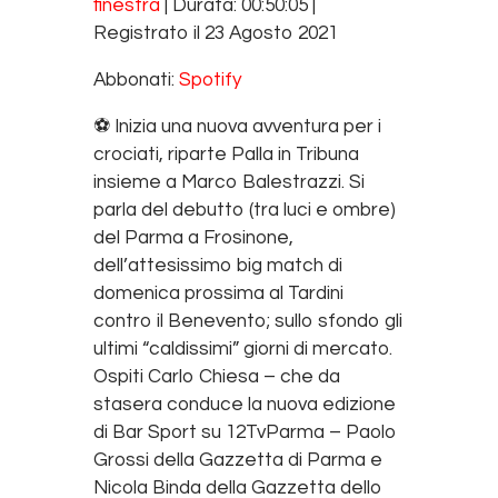
finestra
|
Durata: 00:50:05
|
SHARE
Spotify
Registrato il 23 Agosto 2021
RSS FEED
LINK
Abbonati:
Spotify
EMBED
⚽️ Inizia una nuova avventura per i
crociati, riparte Palla in Tribuna
insieme a Marco Balestrazzi. Si
parla del debutto (tra luci e ombre)
del Parma a Frosinone,
dell’attesissimo big match di
domenica prossima al Tardini
contro il Benevento; sullo sfondo gli
ultimi “caldissimi” giorni di mercato.
Ospiti Carlo Chiesa – che da
stasera conduce la nuova edizione
di Bar Sport su 12TvParma – Paolo
Grossi della Gazzetta di Parma e
Nicola Binda della Gazzetta dello