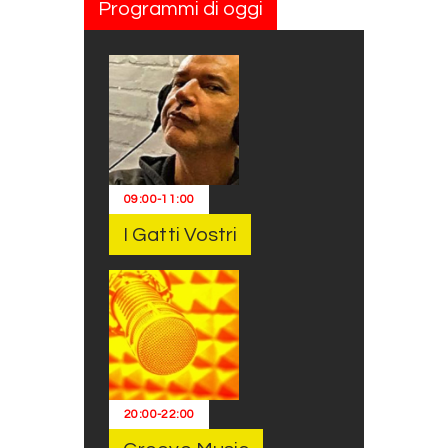
Programmi di oggi
09:00
-
11:00
I Gatti Vostri
20:00
-
22:00