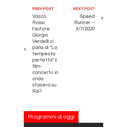
Navigazione articoli
PREV POST
NEXT POST
Vasco
Speed
Rossi:
Runner –
l’autore
3/7/2020
Giorgio
Verdelli ci
parla di “La
tempesta
perfetta” il
film-
concerto in
onda
stasera su
Rai1
Programmi di oggi