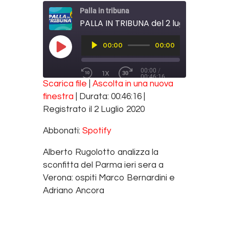
Palla in tribuna
PALLA IN TRIBUNA del 2 luglio 2020
Audio
00:00
00:00
Player
PLAY EPISODE
00:00
/
1X
00:46:16
REWIND 10 SECONDS
FAST FORWARD 30 SECONDS
Scarica file
|
Ascolta in una nuova
SUBSCRIBE
SHARE
finestra
|
Durata: 00:46:16
|
SHARE
Spotify
Registrato il 2 Luglio 2020
RSS FEED
LINK
Abbonati:
Spotify
EMBED
Alberto Rugolotto analizza la
sconfitta del Parma ieri sera a
Verona: ospiti Marco Bernardini e
Adriano Ancora