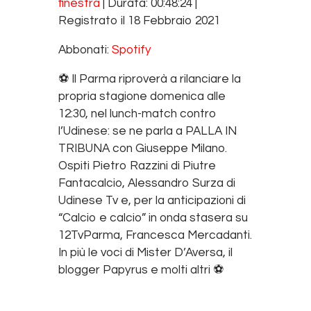
finestra
|
Durata: 00:48:24
|
SHARE
Spotify
Registrato il 18 Febbraio 2021
RSS FEED
LINK
Abbonati:
Spotify
EMBED
⚽️ Il Parma riproverà a rilanciare la
propria stagione domenica alle
12:30, nel lunch-match contro
l’Udinese: se ne parla a PALLA IN
TRIBUNA con Giuseppe Milano.
Ospiti Pietro Razzini di Piutre
Fantacalcio, Alessandro Surza di
Udinese Tv e, per la anticipazioni di
“Calcio e calcio” in onda stasera su
12TvParma, Francesca Mercadanti.
In più le voci di Mister D’Aversa, il
blogger Papyrus e molti altri ⚽️