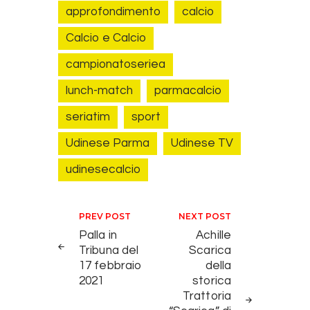
approfondimento
calcio
Calcio e Calcio
campionatoseriea
lunch-match
parmacalcio
seriatim
sport
Udinese Parma
Udinese TV
udinesecalcio
Navigazione articoli
PREV POST
NEXT POST
Palla in
Achille
Tribuna del
Scarica
17 febbraio
della
2021
storica
Trattoria