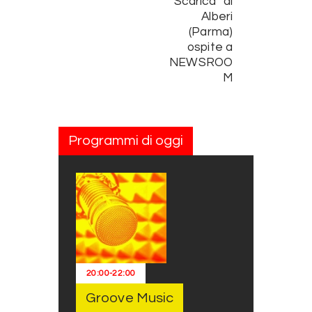
“Scarica” di
Alberi
(Parma)
ospite a
NEWSROO
M
Programmi di oggi
20:00
-
22:00
Groove Music