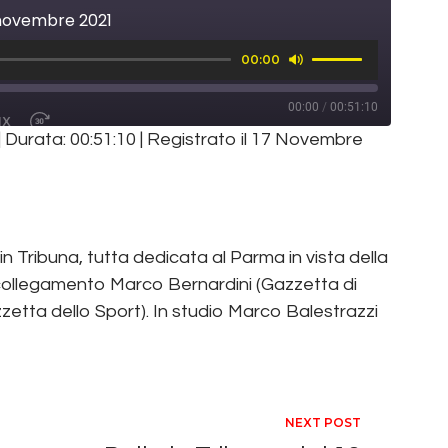
7 novembre 2021
Usa
00:00
i
tasti
freccia
00:00
/
00:51:10
su/giù
1X
E EPISODE
WIND 10 SECONDS
FAST FORWARD 30 SECONDS
per
|
Durata: 00:51:10
|
Registrato il 17 Novembre
aumentare
RE
o
diminuire
il
volume.
 Tribuna, tutta dedicata al Parma in vista della
 collegamento Marco Bernardini (Gazzetta di
zetta dello Sport). In studio Marco Balestrazzi
ticoli
NEXT POST