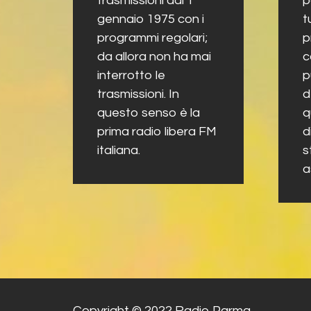
trasmissioni dal 1
p
gennaio 1975 con i
t
programmi regolari;
p
da allora non ha mai
c
interrotto le
p
trasmissioni. In
d
questo senso è la
q
prima radio libera FM
d
italiana.
s
a
Copyright © 2022 Radio Parma.