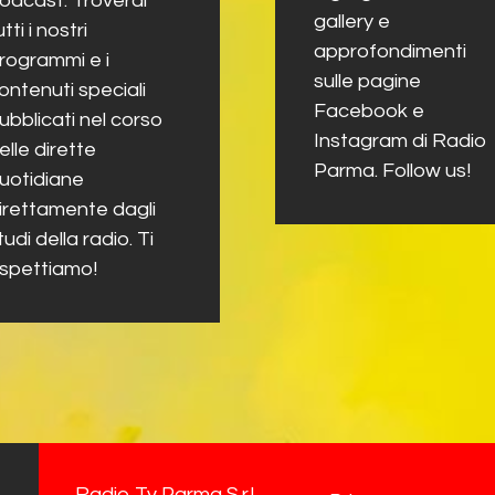
odcast. Troverai
gallery e
utti i nostri
approfondimenti
rogrammi e i
sulle pagine
ontenuti speciali
Facebook e
ubblicati nel corso
Instagram di Radio
elle dirette
Parma. Follow us!
uotidiane
irettamente dagli
tudi della radio. Ti
spettiamo!
Radio Tv Parma S.r.l.