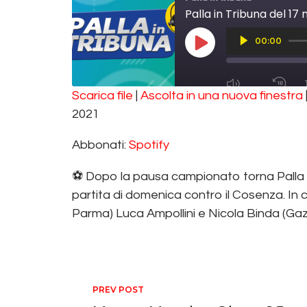
Palla in Tribuna del 1
Audio
00:00
Player
PLAY EPISODE
MUTE/UNMUT
RE
Scarica file
|
Ascolta in una nuova finestra
SUBSCRIBE
SHA
SHARE
2021
Spotify
RSS FEED
LINK
Abbonati:
Spotify
EMBED
⚽️ Dopo la pausa campionato torna Palla in
partita di domenica contro il Cosenza. In
Parma) Luca Ampollini e Nicola Binda (Gaz
Navigazione ar
PREV POST