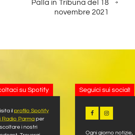
Palla in Tribuna del 18
novembre 2021
oltaci su Spotify
Seguici sui social!
isita il
profilo Spotify
i Radio Parma
per
scoltare i nostri
Ogni giorno notizie,