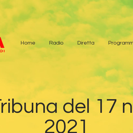
Home
Radio
Diretta
Home
Radio
Diretta
Programm
Programmi
Podcast
News
 Tribuna del 17
Contatti
2021