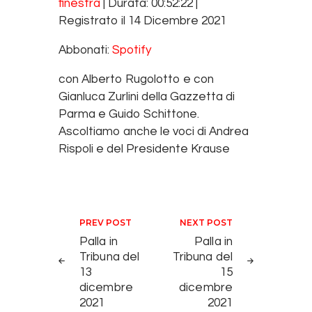
finestra
|
Durata: 00:52:22
|
SHARE
Spotify
Registrato il 14 Dicembre 2021
RSS FEED
LINK
Abbonati:
Spotify
EMBED
con Alberto Rugolotto e con
Gianluca Zurlini della Gazzetta di
Parma e Guido Schittone.
Ascoltiamo anche le voci di Andrea
Rispoli e del Presidente Krause
Navigazione articoli
PREV POST
NEXT POST
Palla in
Palla in
Tribuna del
Tribuna del
13
15
dicembre
dicembre
2021
2021