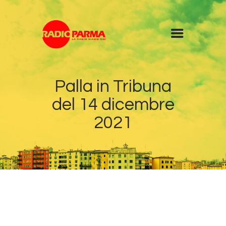
Home
Palla in Tribuna
Radio
del 14 dicembre
Diretta
Programmi
2021
Podcast
News
Contatti