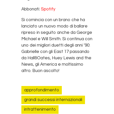
RSS FEED
LINK
Abbonati:
Spotify
EMBED
Si comincia con un brano che ha
lanciato un nuovo modo di ballare
ripreso in seguito anche da George
Michael e Will Smith. Si continua con
uno dei migliori duetti degli anni ’90:
Gabrielle con gli East 17 passando
da Hall&Oates, Huey Lewis and the
News, gli America e moltissimo
altro. Buon ascolto!
approfondimento
grandi successi internazionali
intrattenimento