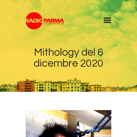
Home
Mithology del 6
Radio
dicembre 2020
Diretta
Programmi
Podcast
News
Contatti