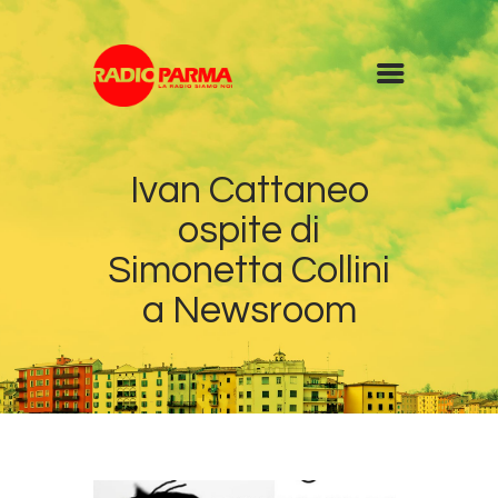
Home
Ivan Cattaneo
Radio
ospite di
Diretta
Programmi
Simonetta Collini
Podcast
a Newsroom
News
Contatti