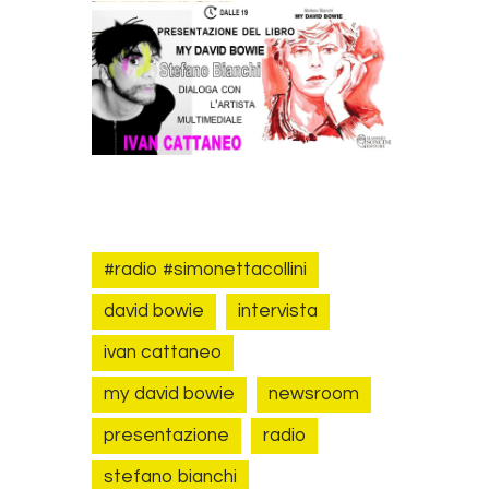
#radio #simonettacollini
david bowie
intervista
ivan cattaneo
my david bowie
newsroom
presentazione
radio
stefano bianchi