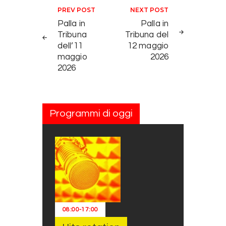
Navigazione articoli
PREV POST
NEXT POST
Palla in
Palla in
Tribuna
Tribuna del
dell’11
12 maggio
maggio
2026
2026
Programmi di oggi
08:00
-
17:00