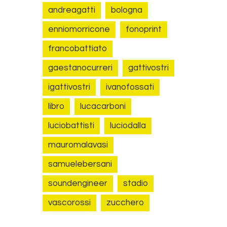
andreagatti
bologna
enniomorricone
fonoprint
francobattiato
gaestanocurreri
gattivostri
igattivostri
ivanofossati
libro
lucacarboni
luciobattisti
luciodalla
mauromalavasi
samuelebersani
soundengineer
stadio
vascorossi
zucchero