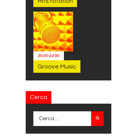
Hits rotation
20:00
-
22:00
Groove Music
Cerca
Ricerca per: