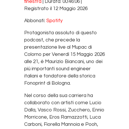
finestra
|
Durata: 00:46:06
|
SHARE
Spotify
Registrato il 12 Maggio 2026
RSS FEED
LINK
Abbonati:
Spotify
EMBED
Protagonista assoluto di questo
podcast, che precede la
presentazione live al Mupac di
Colorno per Venerdì 15 Maggio 2026
alle 21, è Maurizio Biancani, uno dei
più importanti sound engineer
italiani e fondatore della storica
Fonoprint di Bologna.
Nel corso della sua carriera ha
collaborato con artisti come Lucio
Dalla, Vasco Rossi, Zucchero, Ennio
Morricone, Eros Ramazzotti, Luca
Carboni, Fiorella Mannoia e Pooh,