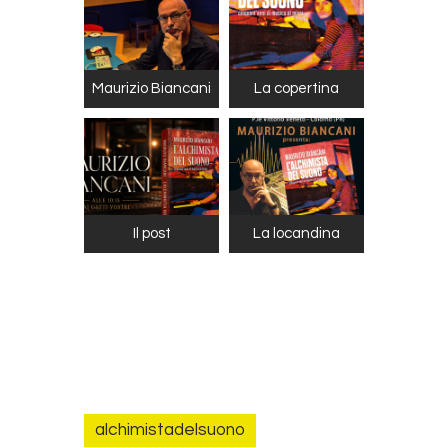
Maurizio Biancani
La copertina
Il post
La locandina
alchimistadelsuono