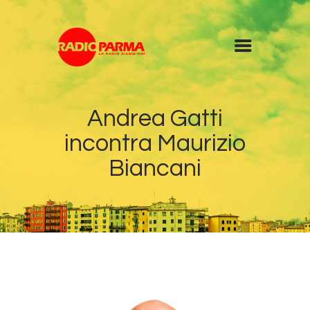
Home
Andrea Gatti
Radio
incontra Maurizio
Diretta
Programmi
Biancani
Podcast
News
Contatti