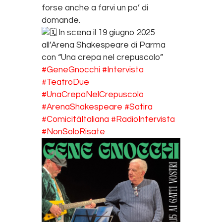
forse anche a farvi un po’ di
domande.
In scena il 19 giugno 2025
all’Arena Shakespeare di Parma
con “Una crepa nel crepuscolo”
#GeneGnocchi
#Intervista
#TeatroDue
#UnaCrepaNelCrepuscolo
#ArenaShakespeare
#Satira
#ComicitàItaliana
#RadioIntervista
#NonSoloRisate