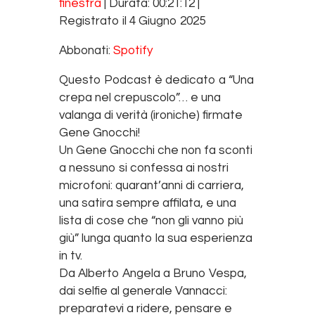
finestra
|
Durata: 00:21:12
|
SHARE
Spotify
Registrato il 4 Giugno 2025
RSS FEED
LINK
Abbonati:
Spotify
EMBED
Questo Podcast è dedicato a
“Una
crepa nel crepuscolo”… e una
valanga di verità (ironiche) firmate
Gene Gnocchi!
Un Gene Gnocchi che non fa sconti
a nessuno si confessa ai nostri
microfoni: quarant’anni di carriera,
una satira sempre affilata, e una
lista di cose che “non gli vanno più
giù” lunga quanto la sua esperienza
in tv.
Da Alberto Angela a Bruno Vespa,
dai selfie al generale Vannacci:
preparatevi a ridere, pensare e