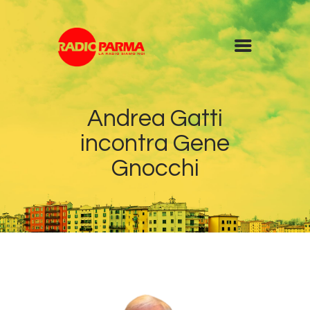
Home
Andrea Gatti
Radio
incontra Gene
Diretta
Programmi
Gnocchi
Podcast
News
Contatti