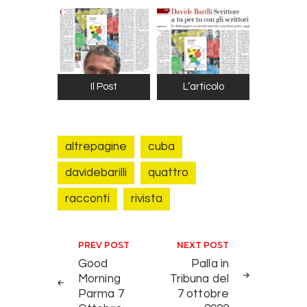
Il Post
L’articolo
altrepagine
cuba
davidebarilli
quattro
racconti
rivista
Navigazione articoli
PREV POST
NEXT POST
Good
Palla in
Morning
Tribuna del
Parma 7
7 ottobre