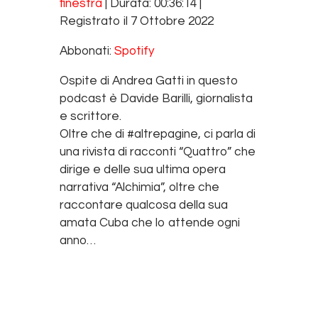
finestra
|
Durata: 00:36:14
|
SHARE
Spotify
Registrato il 7 Ottobre 2022
RSS FEED
LINK
Abbonati:
Spotify
EMBED
Ospite di Andrea Gatti in questo
podcast è Davide Barilli, giornalista
e scrittore.
Oltre che di #altrepagine, ci parla di
una rivista di racconti “Quattro” che
dirige e delle sua ultima opera
narrativa “Alchimia”, oltre che
raccontare qualcosa della sua
amata Cuba che lo attende ogni
anno…