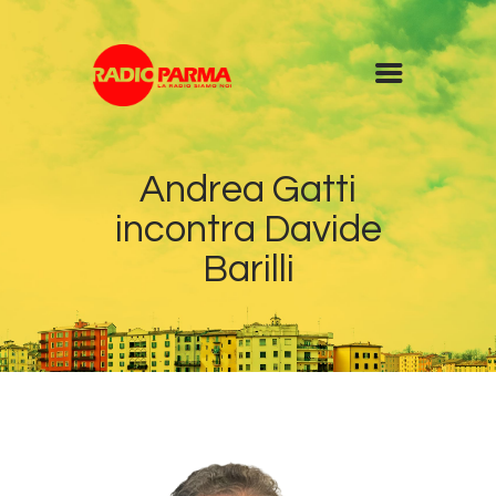
Home
Andrea Gatti
Radio
incontra Davide
Diretta
Programmi
Barilli
Podcast
News
Contatti