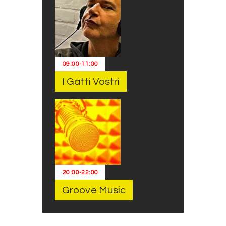
09:00
-
11:00
I Gatti Vostri
20:00
-
22:00
Groove Music