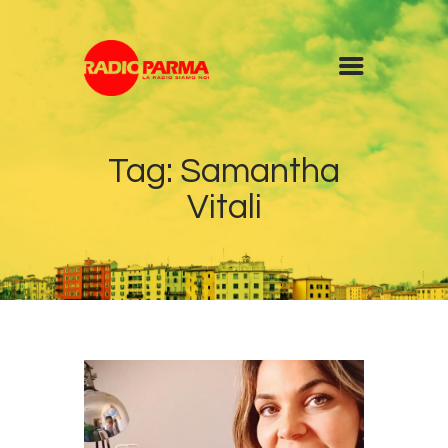
Home
Tag: Samantha
Radio
Vitali
Diretta
Programmi
Podcast
News
Contatti