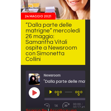
24 MAGGIO 2021
“Dalla parte delle
matrigne” mercoledì
26 maggio:
Samantha Vitali
ospite a Newsroom
con Simonetta
Collini
Newsroom
Audio
00:0
00:0
Player
PLAY EPISODE
0
0
00:00
/
1X
00:17:45
REWIND 10 SECONDS
FAST FORWARD 30 SECO
Scarica file
|
Ascolta in una