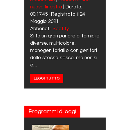
SUBSCRIBE
SHARE
nuova finestra
|
Durata:
SHARE
Spotify
00:17:45
|
Registrato il 24
RSS FEED
LINK
Maggio 2021
Abbonati:
Spotify
EMBED
Si fa un gran parlare di famiglie
diverse, multicolore,
monogenitoriali o con genitori
dello stesso sesso, ma non si
è…
LEGGI TUTTO
Programmi di oggi