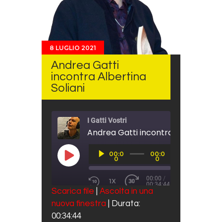
8 LUGLIO 2021
Andrea Gatti
incontra Albertina
Soliani
I Gatti Vostri
Andrea Gatti incontra Albertina Sol
Audio
00:0
00:0
Player
PLAY EPISODE
0
0
00:00
/
1X
00:34:44
REWIND 10 SECONDS
FAST FORWARD 30 SECO
Scarica file
|
Ascolta in una
SUBSCRIBE
SHARE
nuova finestra
|
Durata:
SHARE
Spotify
00:34:44