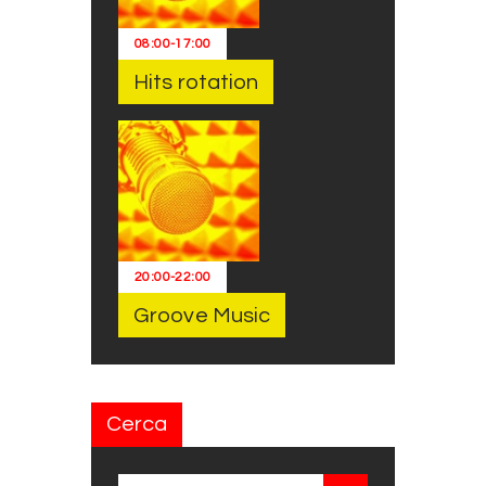
08:00
-
17:00
Hits rotation
20:00
-
22:00
Groove Music
Cerca