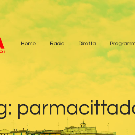
Home
Radio
Diretta
Home
Radio
Diretta
Programm
Programmi
Podcast
News
g: parmacittad
Contatti