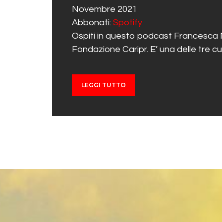
SUBSCRIBE
SHARE
Novembre 2021
Spotify
Abbonati:
Spotify
RSS FEED
LINK
Ospiti in questo podcast Francesca Mag
Fondazione Caripr. E’ una delle tre cu
EMBED
LEGGI TUTTO