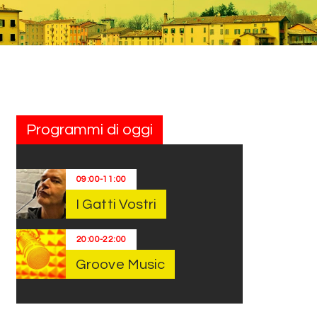
Programmi di oggi
09:00
-
11:00
I Gatti Vostri
20:00
-
22:00
Groove Music