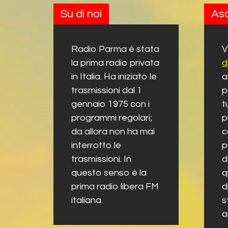
Su di noi
Asc
Radio Parma è stata
V
la prima radio privata
d
in Italia. Ha iniziato le
a
trasmissioni dal 1
p
gennaio 1975 con i
t
programmi regolari;
p
da allora non ha mai
c
interrotto le
p
trasmissioni. In
d
questo senso è la
q
prima radio libera FM
d
italiana.
s
a