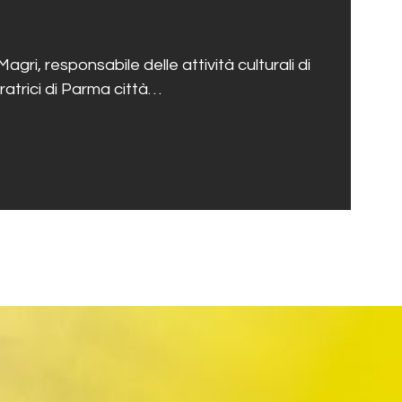
aumentare
SHARE
o
diminuire
il
ri, responsabile delle attività culturali di
volume.
ratrici di Parma città…