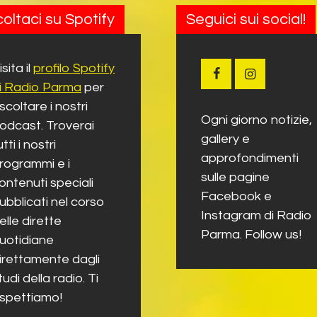
oltaci su Spotify
Seguici sui social!
isita il
profilo Spotify
i Radio Parma
per
scoltare i nostri
Ogni giorno notizie,
odcast. Troverai
gallery e
utti i nostri
approfondimenti
rogrammi e i
sulle pagine
ontenuti speciali
Facebook e
ubblicati nel corso
Instagram di Radio
elle dirette
Parma. Follow us!
uotidiane
irettamente dagli
tudi della radio. Ti
spettiamo!