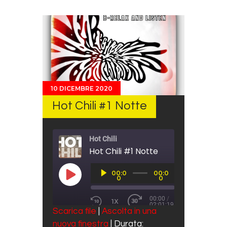
10 DICEMBRE 2020
Hot Chili #1 Notte
Hot Chili
Hot Chili #1 Notte
Audio
00:0
00:0
Player
PLAY EPISODE
0
0
00:00
/
1X
02:01:19
REWIND 10 SECONDS
FAST FORWARD 30 SECO
Scarica file
|
Ascolta in una
SUBSCRIBE
SHARE
nuova finestra
|
Durata:
SHARE
Spotify