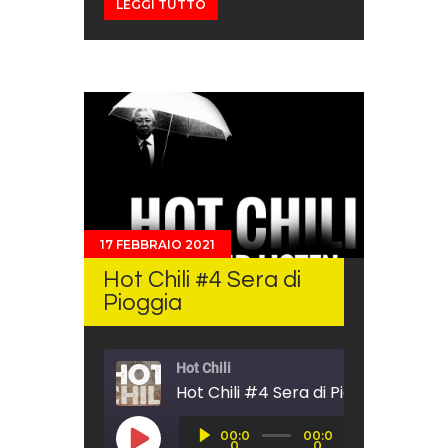
LEGGI TUTTO
17 FEBBRAIO 2021
Hot Chili #4 Sera di
Pioggia
Hot Chili
Hot Chili #4 Sera di Pioggia
Audio
00:0
00:0
Player
PLAY EPISODE
0
0