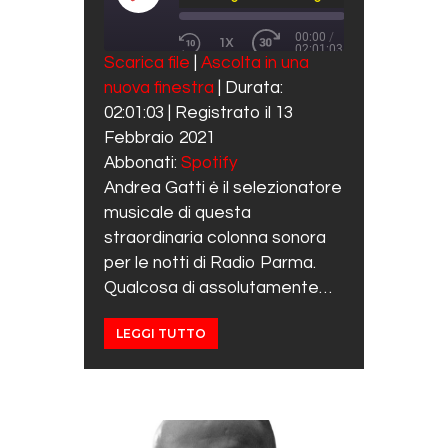
00:00
/
1X
02:01:03
REWIND 10 SECONDS
FAST FORWARD 30 SECO
Scarica file
|
Ascolta in una
SUBSCRIBE
SHARE
nuova finestra
|
Durata:
SHARE
Spotify
02:01:03
|
Registrato il 13
RSS FEED
LINK
Febbraio 2021
Abbonati:
Spotify
EMBED
Andrea Gatti ė il selezionatore
musicale di questa
straordinaria colonna sonora
per le notti di Radio Parma.
Qualcosa di assolutamente…
LEGGI TUTTO