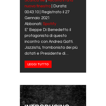
Scarica file
|
Ascolta in una
SUBSCRIBE
SHARE
nuova finestra
|
Durata:
SHARE
Spotify
00:43:10
|
Registrato il 27
RSS FEED
LINK
Gennaio 2021
Abbonati:
Spotify
EMBED
E’ Beppe Di Benedetto il
protagonista di questo
incontro con Andrea Gatti.
Jazzista, trombonista dei più
dotati e Presidente di…
LEGGI TUTTO