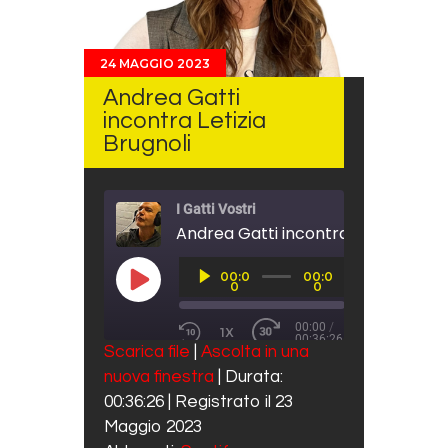
24 MAGGIO 2023
Andrea Gatti
incontra Letizia
Brugnoli
I Gatti Vostri
Andrea Gatti incontra Letizia Brugn
Audio
00:0
00:0
Player
PLAY EPISODE
0
0
00:00
/
1X
00:36:26
REWIND 10 SECONDS
FAST FORWARD 30 SECO
Scarica file
|
Ascolta in una
SUBSCRIBE
SHARE
nuova finestra
|
Durata:
SHARE
Spotify
00:36:26
|
Registrato il 23
RSS FEED
LINK
Maggio 2023