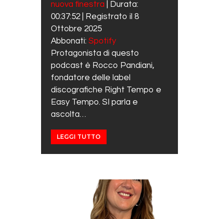
nuova finestra
|
Durata:
SHARE
Spotify
00:37:52
|
Registrato il 8
RSS FEED
LINK
Ottobre 2025
Abbonati:
Spotify
EMBED
Protagonista di questo
podcast è Rocco Pandiani,
fondatore delle label
discografiche Right Tempo e
Easy Tempo. SI parla e
ascolta…
LEGGI TUTTO