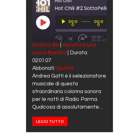
Hot Chili
Hot Chili #2 SottoPelle
Audio
00:0
00:0
Player
PLAY EPISODE
0
0
00:00
/
1X
02:01:07
REWIND 10 SECONDS
FAST FORWARD 30 SECO
Scarica file
|
Ascolta in una
SUBSCRIBE
SHARE
nuova finestra
|
Durata:
SHARE
Spotify
02:01:07
RSS FEED
LINK
Abbonati:
Spotify
Andrea Gatti ė il selezionatore
EMBED
musicale di questa
straordinaria colonna sonora
per le notti di Radio Parma.
Qualcosa di assolutamente…
LEGGI TUTTO