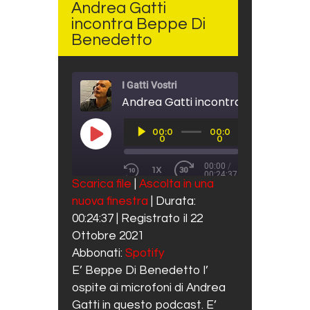
Andrea Gatti
incontra Beppe Di
Benedetto
I Gatti Vostri
Andrea Gatti incontra Beppe Di B
Audio
00:0
00:0
Player
PLAY EPISODE
0
0
00:00
/
1X
00:24:37
REWIND 10 SECONDS
FAST FORWARD 30 SECO
Scarica file
|
Ascolta in una
SUBSCRIBE
SHARE
nuova finestra
|
Durata:
SHARE
Spotify
00:24:37
|
Registrato il 22
RSS FEED
LINK
Ottobre 2021
Abbonati:
Spotify
EMBED
E’ Beppe Di Benedetto l’
ospite ai microfoni di Andrea
Gatti in questo podcast. E’