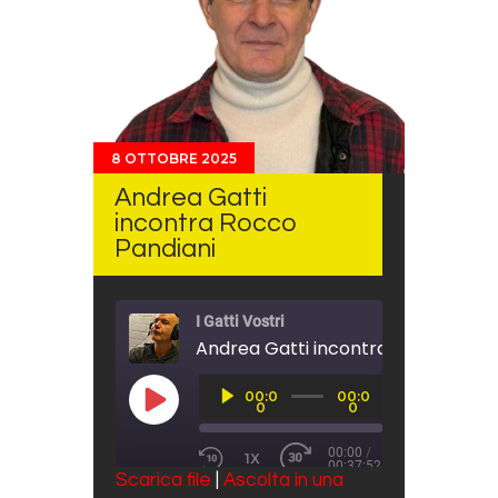
8 OTTOBRE 2025
Andrea Gatti
incontra Rocco
Pandiani
I Gatti Vostri
Andrea Gatti incontra Rocco Pand
Audio
00:0
00:0
Player
PLAY EPISODE
0
0
00:00
/
1X
00:37:52
REWIND 10 SECONDS
FAST FORWARD 30 SECO
Scarica file
|
Ascolta in una
SUBSCRIBE
SHARE