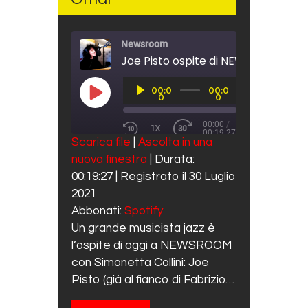
Newsroom
Audio
00:0
00:0
Player
PLAY EPISODE
0
0
00:00
/
1X
00:19:27
REWIND 10 SECONDS
FAST FORWARD 30 SECO
Scarica file
|
Ascolta in una
SUBSCRIBE
SHARE
nuova finestra
|
Durata:
SHARE
Spotify
00:19:27
|
Registrato il 30 Luglio
RSS FEED
LINK
2021
Abbonati:
Spotify
EMBED
Un grande musicista jazz è
l’ospite di oggi a NEWSROOM
con Simonetta Collini: Joe
Pisto (già al fianco di Fabrizio…