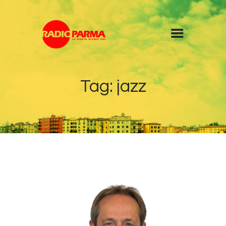
Home
Tag: jazz
Radio
Diretta
Programmi
Podcast
News
Contatti