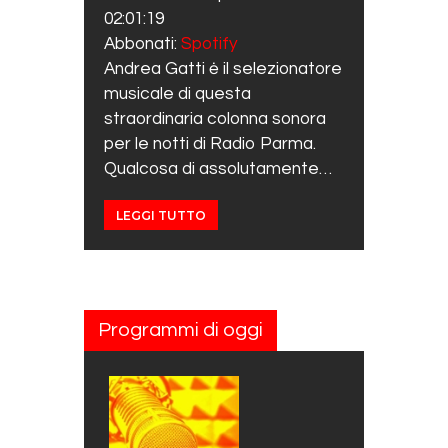
02:01:19
RSS FEED
LINK
Abbonati:
Spotify
Andrea Gatti ė il selezionatore
EMBED
musicale di questa
straordinaria colonna sonora
per le notti di Radio Parma.
Qualcosa di assolutamente…
LEGGI TUTTO
Programmi di oggi