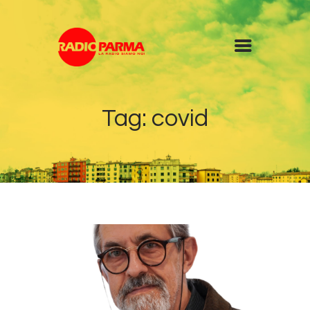
Home
Tag: covid
Radio
Diretta
Programmi
Podcast
News
Contatti