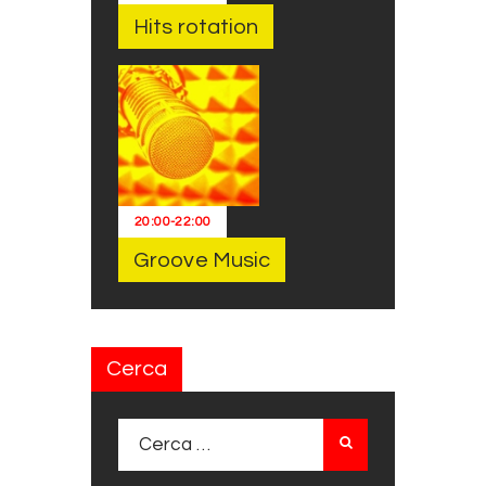
Hits rotation
20:00
-
22:00
Groove Music
Cerca
Ricerca per: