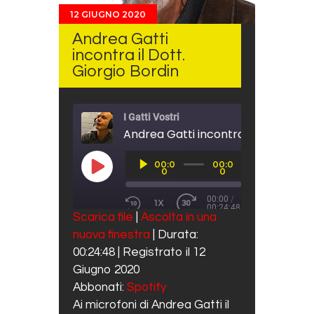
12 GIUGNO 2020
Andrea Gatti
incontra il Dott.
Giorgio Bordin
I Gatti Vostri
Andrea Gatti incontra il Dott. Gior
Audio
00:0
00:0
Player
PLAY EPISODE
0
0
00:00
/
1X
00:24:48
REWIND 10 SECONDS
FAST FORWARD 30 SECO
Scarica file
|
Ascolta in una
SUBSCRIBE
SHARE
nuova finestra
|
Durata:
SHARE
Spotify
00:24:48
|
Registrato il 12
RSS FEED
LINK
Giugno 2020
Abbonati:
Spotify
EMBED
Ai microfoni di Andrea Gatti il