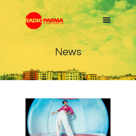
Home
News
Radio
Diretta
Programmi
Podcast
News
Contatti