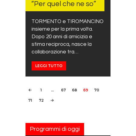
“Per quel che ne so”
TORMENTO e TIROMANCINO
insieme per la prima volta.
Dopo 20 anni di amicizia e
stima reciproca, nasce la
collaborazione tra…
LEGGI TUTTO
Navigazione articoli
PAGE
1
…
PAGE
67
PAGE
68
PAGE
69
<
PAGE
70
PAGE
71
PAGE
72
>
Programmi di oggi