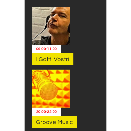
09:00
-
11:00
I Gatti Vostri
20:00
-
22:00
Groove Music